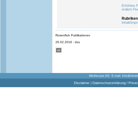
Erhöhtes F
oralem Flu
Rubriken
Inhalt/Imp
Rosenfluh Publikationen
26.02.2016 - dzu
Mediscope AG E-mail:
info@medi
Disclaimer
|
Datenschutzerklärung / Privac