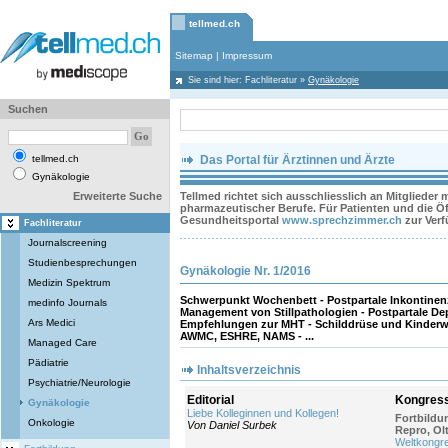
tellmed.ch
Sitemap
|
Impressum
Sie sind hier:
Fachliteratur
»
Gynäkologie
Suchen
tellmed.ch
Das Portal für Ärztinnen und Ärzte
Gynäkologie
Erweiterte Suche
Tellmed richtet sich ausschliesslich an Mitglieder
pharmazeutischer Berufe. Für Patienten und die Öff
Gesundheitsportal
www.sprechzimmer.ch
zur Ver
Fachliteratur
Journalscreening
Studienbesprechungen
Gynäkologie Nr. 1/2016
Medizin Spektrum
Schwerpunkt Wochenbett - Postpartale Inkontinenz
medinfo Journals
Management von Stillpathologien - Postpartale Dep
Ars Medici
Empfehlungen zur MHT - Schilddrüse und Kinderw
AWMC, ESHRE, NAMS - ...
Managed Care
Pädiatrie
Inhaltsverzeichnis
Psychiatrie/Neurologie
Editorial
Kongress
Gynäkologie
Liebe Kolleginnen und Kollegen!
Fortbild
Onkologie
Von Daniel Surbek
Repro, Ol
Weltkongr