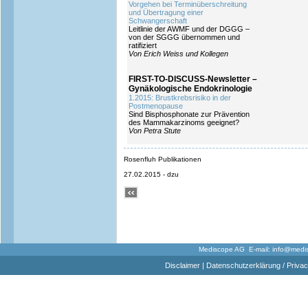
Vorgehen bei Terminüberschreitung
und Übertragung einer
Schwangerschaft
Leitlinie der AWMF und der DGGG –
von der SGGG übernommen und
ratifiziert
Von Erich Weiss und Kollegen
FIRST-TO-DISCUSS-Newsletter –
Gynäkologische Endokrinologie
1.2015: Brustkrebsrisiko in der
Postmenopause
Sind Bisphosphonate zur Prävention
des Mammakarzinoms geeignet?
Von Petra Stute
Rosenfluh Publikationen
27.02.2015 - dzu
Mediscope AG E-mail:
info@medi
Disclaimer
|
Datenschutzerklärung / Privac