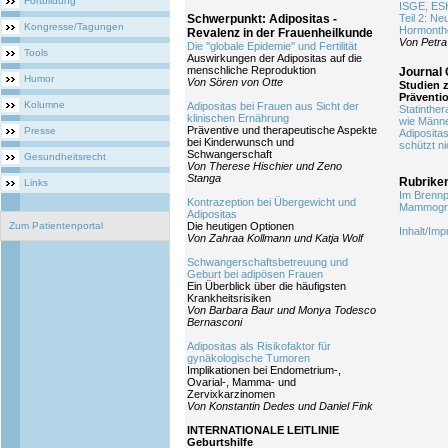
Fortbildung
ISGE, ES
Schwerpunkt: Adipositas -
Teil 2: N
Kongresse/Tagungen
Hormonth
Revalenz in der Frauenheilkunde
Von Petra
Die ''globale Epidemie'' und Fertilität
Tools
Auswirkungen der Adipositas auf die
menschliche Reproduktion
Journal 
Humor
Von Sören von Otte
Studien 
Präventi
Kolumne
Adipositas bei Frauen aus Sicht der
Statinthe
klinischen Ernährung
wie Männ
Präventive und therapeutische Aspekte
Presse
Adiposit
bei Kinderwunsch und
schützt ni
Schwangerschaft
Gesundheitsrecht
Von Therese Hischier und Zeno
Stanga
Rubrike
Links
Im Brennp
Kontrazeption bei Übergewicht und
Mammogra
Adipositas
Zum Patientenportal
Die heutigen Optionen
Inhalt/Im
Von Zahraa Kollmann und Katja Wolf
Schwangerschaftsbetreuung und
Geburt bei adipösen Frauen
Ein Überblick über die häufigsten
Krankheitsrisiken
Von Barbara Baur und Monya Todesco
Bernasconi
Adipositas als Risikofaktor für
gynäkologische Tumoren
Implikationen bei Endometrium-,
Ovarial-, Mamma- und
Zervixkarzinomen
Von Konstantin Dedes und Daniel Fink
INTERNATIONALE LEITLINIE
Geburtshilfe