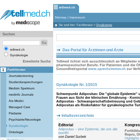
tellmed.ch
Sitemap
|
Impressum
Sie sind hier:
Fachliteratur
»
Gynäkologie
Suchen
tellmed.ch
Das Portal für Ärztinnen und Ärzte
Gynäkologie
Erweiterte Suche
Tellmed richtet sich ausschliesslich an Mitglieder
pharmazeutischer Berufe. Für Patienten und die Öff
Gesundheitsportal
www.sprechzimmer.ch
zur Ver
Fachliteratur
Journalscreening
Studienbesprechungen
Gynäkologie Nr. 1/2015
Medizin Spektrum
Schwerpunkt Adipositas: Die ''globale Epidemie'' un
medinfo Journals
Frauen aus Sicht der klinischen Ernährung - Kont
Ars Medici
Adipositas - Schwangerschaftsbetreuung und Gebu
Adipositas als Risikofaktor für gynäkologische Tum
Managed Care
Pädiatrie
Inhaltsverzeichnis
Psychiatrie/Neurologie
Editorial
Kongres
Gynäkologie
Adipositas – eine Epidemie, die uns alle
Fortbild
Onkologie
betrifft!
Repro, O
von Daniel Surbek
Highlight