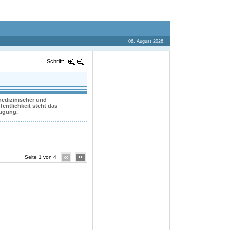
06. August 2026
Schrift:
 medizinischer und
entlichkeit steht das
fügung.
Seite 1 von 4