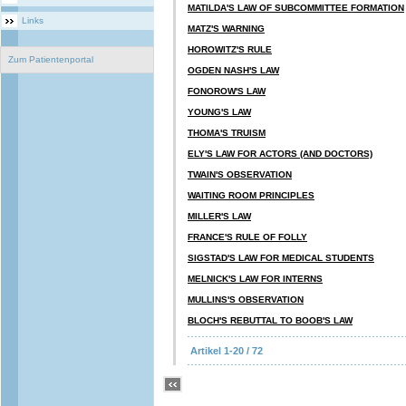
MATILDA'S LAW OF SUBCOMMITTEE FORMATION
Links
MATZ'S WARNING
HOROWITZ'S RULE
Zum Patientenportal
OGDEN NASH'S LAW
FONOROW'S LAW
YOUNG'S LAW
THOMA'S TRUISM
ELY'S LAW FOR ACTORS (AND DOCTORS)
TWAIN'S OBSERVATION
WAITING ROOM PRINCIPLES
MILLER'S LAW
FRANCE'S RULE OF FOLLY
SIGSTAD'S LAW FOR MEDICAL STUDENTS
MELNICK'S LAW FOR INTERNS
MULLINS'S OBSERVATION
BLOCH'S REBUTTAL TO BOOB'S LAW
Artikel 1-20 / 72