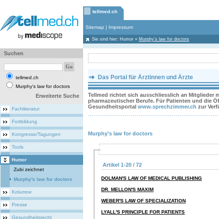
tellmed.ch
Sitemap
|
Impressum
Sie sind hier:
Humor
»
Murphy's law for doctors
Suchen
Das Portal für Ärztinnen und Ärzte
tellmed.ch
Murphy's law for doctors
Tellmed richtet sich ausschliesslich an Mitglieder
Erweiterte Suche
pharmazeutischer Berufe. Für Patienten und die Öff
Gesundheitsportal
www.sprechzimmer.ch
zur Ver
Fachliteratur
Fortbildung
Murphy's law for doctors
Kongresse/Tagungen
Tools
Humor
Artikel 1-20 / 72
Zubi zeichnet
DOLMAN'S LAW OF MEDICAL PUBLISHING
Murphy's law for doctors
DR. MELLON'S MAXIM
Kolumne
WEBER'S LAW OF SPECIALIZATION
Presse
LYALL'S PRINCIPLE FOR PATIENTS
Gesundheitsrecht