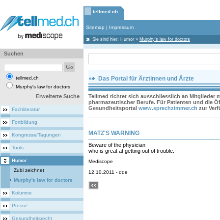
tellmed.ch
Sitemap
|
Impressum
Sie sind hier:
Humor
»
Murphy's law for doctors
Suchen
tellmed.ch
Das Portal für Ärztinnen und Ärzte
Murphy's law for doctors
Erweiterte Suche
Tellmed richtet sich ausschliesslich an Mitglieder
pharmazeutischer Berufe. Für Patienten und die Öff
Gesundheitsportal
www.sprechzimmer.ch
zur Ver
Fachliteratur
Fortbildung
MATZ'S WARNING
Kongresse/Tagungen
Beware of the physician
Tools
who is great at getting out of trouble.
Humor
Mediscope
Zubi zeichnet
12.10.2011 - dde
Murphy's law for doctors
Kolumne
Presse
Gesundheitsrecht