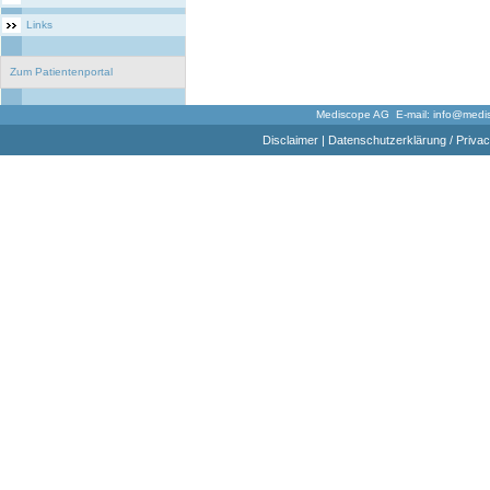
Links
Zum Patientenportal
Mediscope AG E-mail:
info@medi
Disclaimer
|
Datenschutzerklärung / Privac