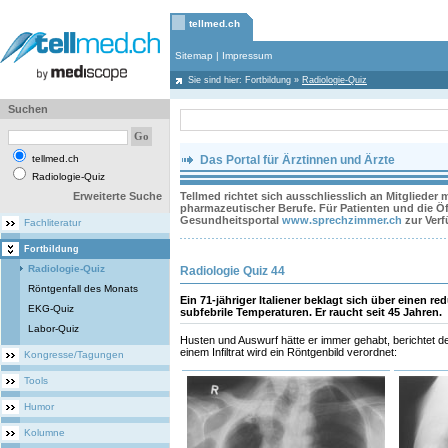
tellmed.ch
Sitemap
|
Impressum
Sie sind hier:
Fortbildung
»
Radiologie-Quiz
Suchen
tellmed.ch
Das Portal für Ärztinnen und Ärzte
Radiologie-Quiz
Erweiterte Suche
Tellmed richtet sich ausschliesslich an Mitglieder
pharmazeutischer Berufe. Für Patienten und die Öff
Gesundheitsportal
www.sprechzimmer.ch
zur Ver
Fachliteratur
Fortbildung
Radiologie-Quiz
Radiologie Quiz 44
Röntgenfall des Monats
Ein 71-jähriger Italiener beklagt sich über einen 
EKG-Quiz
subfebrile Temperaturen. Er raucht seit 45 Jahren.
Labor-Quiz
Husten und Auswurf hätte er immer gehabt, berichtet de
einem Infiltrat wird ein Röntgenbild verordnet:
Kongresse/Tagungen
Tools
Humor
Kolumne