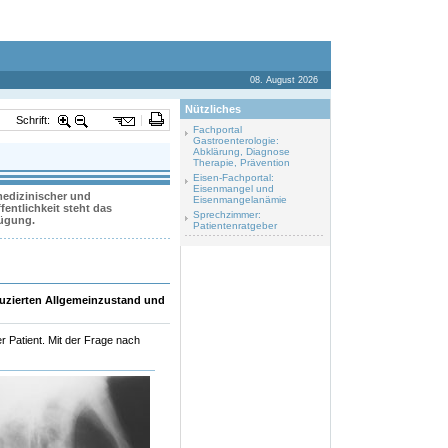
08. August 2026
Nützliches
Schrift:
Fachportal
Gastroenterologie:
Abklärung, Diagnose
Therapie, Prävention
Eisen-Fachportal:
Eisenmangel und
 medizinischer und
Eisenmangelanämie
entlichkeit steht das
Sprechzimmer:
fügung.
Patientenratgeber
reduzierten Allgemeinzustand und
r Patient. Mit der Frage nach