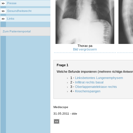
Presse
Gesundheitsrecht
Links
Zum Patientenportal
Thorax pa
Bild vergrössern
Frage 1
Welche Befunde imponieren (mehrere richtige Antwor
1 -
Linksbetontes Lungenemphysem
2 -
Infiltrat rechts basal
3 -
Oberlappenatelektase rechts
4 -
Knochenspangen
Mediscope
31.05.2011 - dde