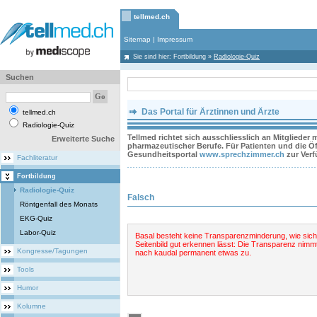
tellmed.ch
Sitemap
|
Impressum
Sie sind hier:
Fortbildung
»
Radiologie-Quiz
Suchen
Das Portal für Ärztinnen und Ärzte
tellmed.ch
Radiologie-Quiz
Tellmed richtet sich ausschliesslich an Mitglieder
Erweiterte Suche
pharmazeutischer Berufe. Für Patienten und die Öff
Gesundheitsportal
www.sprechzimmer.ch
zur Ver
Fachliteratur
Fortbildung
Radiologie-Quiz
Falsch
Röntgenfall des Monats
EKG-Quiz
Labor-Quiz
Basal besteht keine Transparenzminderung, wie sich
Seitenbild gut erkennen lässt: Die Transparenz nimmt
Kongresse/Tagungen
nach kaudal permanent etwas zu.
Tools
Humor
Kolumne