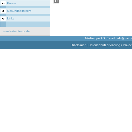
Presse
Gesundheitsrecht
Links
Zum Patientenportal
Mediscope AG E-mail:
info@medi
Disclaimer
|
Datenschutzerklärung / Privac