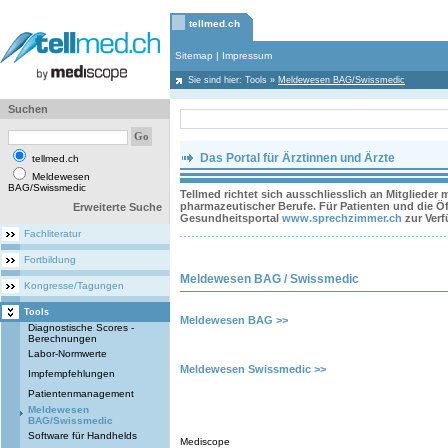
tellmed.ch
Sitemap
|
Impressum
Sie sind hier:
Tools
»
Meldewesen BAG/Swissmedic
Suchen
Das Portal für Ärztinnen und Ärzte
tellmed.ch
Meldewesen
BAG/Swissmedic
Tellmed richtet sich ausschliesslich an Mitglieder
pharmazeutischer Berufe. Für Patienten und die Öff
Erweiterte Suche
Gesundheitsportal
www.sprechzimmer.ch
zur Ver
Fachliteratur
Fortbildung
Meldewesen BAG / Swissmedic
Kongresse/Tagungen
Tools
Meldewesen BAG >>
Diagnostische Scores -
Berechnungen
Labor-Normwerte
Meldewesen Swissmedic >>
Impfempfehlungen
Patientenmanagement
Meldewesen
BAG/Swissmedic
Software für Handhelds
Mediscope