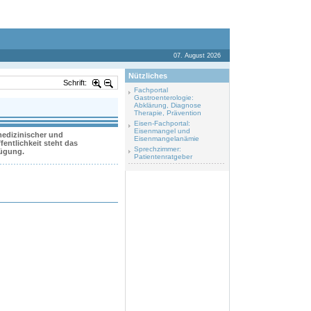
07. August 2026
Nützliches
Schrift:
Fachportal
Gastroenterologie:
Abklärung, Diagnose
Therapie, Prävention
Eisen-Fachportal:
Eisenmangel und
 medizinischer und
Eisenmangelanämie
entlichkeit steht das
Sprechzimmer:
fügung.
Patientenratgeber