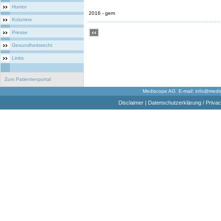
Humor
2016 - gem
Kolumne
Presse
Gesundheitsrecht
Links
Zum Patientenportal
Mediscope AG E-mail:
info@medi
Disclaimer
|
Datenschutzerklärung / Privac