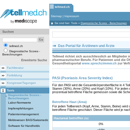
tellmed.ch
Sitemap
|
Impressum
Sie sind hier:
Tools
»
Diagnostische Scores - Berechnungen
Suchen
Das Portal für Ärztinnen und Ärzte
tellmed.ch
Diagnostische Scores -
Berechnungen
Tellmed richtet sich ausschliesslich an Mitglieder
pharmazeutischer Berufe. Für Patienten und die Öff
Erweiterte Suche
Gesundheitsportal
www.sprechzimmer.ch
zur Ver
Fachliteratur
Fortbildung
PASI (Psoriasis Area Severity Index)
Kongresse/Tagungen
Für den PASI wird die Gesamtkörperoberfläche in 4 Teil
Stamm (30%), Arme (20%) und Kopf (10%). Für jeden di
Tools
prozentual betroffene Fläche gemessen sowie die Sc
Diagnostische Scores -
Berechnungen
Betroffene Haut (Area)
Labor-Normwerte
Für jeden Teilbereich (Kopf, Arme, Stamm, Beine) wird 
Impfempfehlungen
betroffene Fläche geschätzt. Dieser Fläche wird je nac
Patientenmanagement
Hautareal betroffen zu:
Meldewesen BAG/Swissmedic
0%
Software für Handhelds