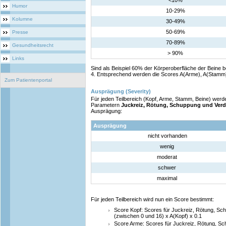
<10%
Humor
10-29%
Kolumne
30-49%
50-69%
Presse
70-89%
Gesundheitsrecht
> 90%
Links
Sind als Beispiel 60% der Körperoberfläche der Beine b
4. Entsprechend werden die Scores A(Arme), A(Stamm)
Zum Patientenportal
Ausprägung (Severity)
Für jeden Teilbereich (Kopf, Arme, Stamm, Beine) werd
Parametern
Juckreiz, Rötung, Schuppung und Ver
Ausprägung:
Ausprägung
nicht vorhanden
wenig
moderat
schwer
maximal
Für jeden Teilbereich wird nun ein Score bestimmt:
Score Kopf: Scores für Juckreiz, Rötung, S
(zwischen 0 und 16) x A(Kopf) x 0.1
Score Arme: Scores für Juckreiz, Rötung, S