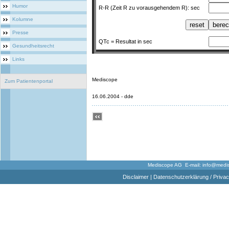
Humor
R-R (Zeit R zu vorausgehendem R): sec
Kolumne
Presse
QTc = Resultat in sec
Gesundheitsrecht
Links
Mediscope
Zum Patientenportal
16.06.2004 - dde
Mediscope AG E-mail:
info@medi
Disclaimer
|
Datenschutzerklärung / Privac