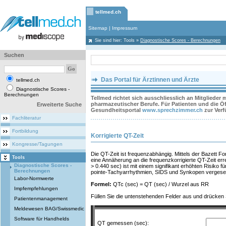
tellmed.ch
Sitemap
|
Impressum
Sie sind hier:
Tools
»
Diagnostische Scores - Berechnungen
Suchen
Das Portal für Ärztinnen und Ärzte
tellmed.ch
Diagnostische Scores -
Berechnungen
Tellmed richtet sich ausschliesslich an Mitglieder
pharmazeutischer Berufe. Für Patienten und die Öff
Erweiterte Suche
Gesundheitsportal
www.sprechzimmer.ch
zur Ver
Fachliteratur
Fortbildung
Korrigierte QT-Zeit
Kongresse/Tagungen
Die QT-Zeit ist frequenzabhängig. Mittels der Bazett F
Tools
eine Annäherung an die frequenzkorrigierte QT-Zeit erre
Diagnostische Scores -
> 0.440 sec) ist mit einem signifikant erhöhten Risiko f
Berechnungen
pointe-Tachyarrhythmien, SIDS und Synkopen vergesell
Labor-Normwerte
Formel:
QTc (sec) = QT (sec) / Wurzel aus RR
Impfempfehlungen
Füllen Sie die untenstehenden Felder aus und drücken
Patientenmanagement
Meldewesen BAG/Swissmedic
Software für Handhelds
QT gemessen (sec):