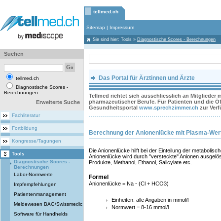
tellmed.ch
Sitemap
|
Impressum
Sie sind hier:
Tools
»
Diagnostische Scores - Berechnungen
Suchen
Das Portal für Ärztinnen und Ärzte
tellmed.ch
Diagnostische Scores -
Berechnungen
Tellmed richtet sich ausschliesslich an Mitglieder
pharmazeutischer Berufe. Für Patienten und die Öff
Erweiterte Suche
Gesundheitsportal
www.sprechzimmer.ch
zur Ver
Fachliteratur
Fortbildung
Berechnung der Anionenlücke mit Plasma-Wer
Kongresse/Tagungen
Die Anionenlücke hilft bei der Einteilung der metabolis
Tools
Anionenlücke wird durch "versteckte" Anionen ausgelös
Diagnostische Scores -
Produkte, Methanol, Ethanol, Salicylate etc.
Berechnungen
Labor-Normwerte
Formel
Anionenlücke = Na - (Cl + HCO3)
Impfempfehlungen
Patientenmanagement
Einheiten: alle Angaben in mmol/l
Meldewesen BAG/Swissmedic
Normwert = 8-16 mmol/l
Software für Handhelds