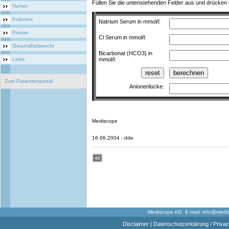
Füllen Sie die untenstehenden Felder aus und drücken
Humor
Kolumne
Natrium Serum in mmol/l:
Presse
Cl Serum in mmol/l:
Gesundheitsrecht
Bicarbonat (HCO3) in
Links
mmol/l:
Zum Patientenportal
Anionenlücke:
Mediscope
16.06.2004 - dde
Mediscope AG E-mail:
info@medi
Disclaimer
|
Datenschutzerklärung / Privac