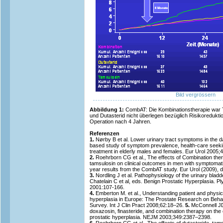
Bild vergrössern
Abbildung 1:
CombAT: Die Kombinationstherapie war T
und Dutasterid nicht überlegen bezüglich Risikoredu
Operation nach 4 Jahren.
Referenzen
1.
Nørby B et al. Lower urinary tract symptoms in the da
based study of symptom prevalence, health-care seeki
treatment in elderly males and females. Eur Urol 2005;
2.
Roehrborn CG et al., The effects of Combination ther
tamsulosin on clinical outcomes in men with symptomati
year results from the CombAT study. Eur Urol (2009), d
3.
Nordling J et al. Pathophysiology of the urinary bladde
Chatelain C et al, eds. Benign Prostatic Hyperplasia. Pl
2001:107-166.
4.
Emberton M. et al., Understanding patient and physici
hyperplasia in Europe: The Prostate Research on Beh
Survey. Int J Clin Pract 2008;62:18–26.
5.
McConnell JD 
doxazosin, finasteride, and combination therapy on the 
prostatic hyperplasia. NEJM 2003;349:2387–2398.