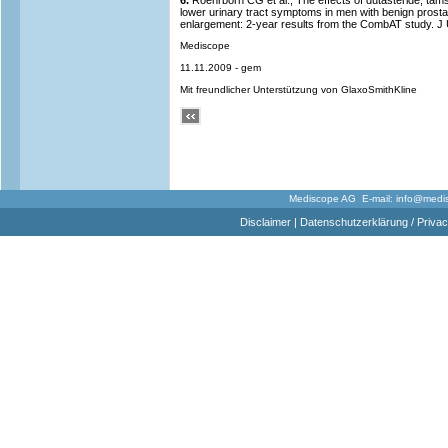
6.
Roehrborn CG et al., The effects of dutasteride, tam
lower urinary tract symptoms in men with benign prostat
enlargement: 2-year results from the CombAT study. J
Mediscope
11.11.2009 - gem
Mit freundlicher Unterstützung von GlaxoSmithKline
Mediscope AG E-mail:
info@medi
Disclaimer
|
Datenschutzerklärung / Privac