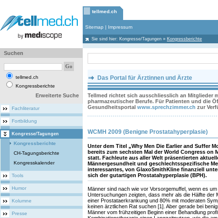
tellmed.ch
Sitemap
|
Impressum
Sie sind hier:
Kongresse/Tagungen
»
Kongressberichte
Suchen
tellmed.ch
Das Portal für Ärztinnen und Ärzte
Kongressberichte
Erweiterte Suche
Tellmed richtet sich ausschliesslich an Mitglieder
pharmazeutischer Berufe. Für Patienten und die Öff
Gesundheitsportal
www.sprechzimmer.ch
zur Ver
Fachliteratur
Fortbildung
WCMH 2009 (Benigne Prostatahyperplasie)
Kongresse/Tagungen
Kongressberichte
Unter dem Titel „Why Men Die Earlier and Suffer Mo
bereits zum sechsten Mal der World Congress on 
CH-Tagungsberichte
statt. Fachleute aus aller Welt präsentierten aktu
Kongresskalender
Männergesundheit und geschlechtsspezifische Med
interessantes, von GlaxoSmithKline finanziell un
sich der gutartigen Prostatahyperplasie (BPH).
Tools
Humor
Männer sind nach wie vor Vorsorgemuffel, wenn es um 
Untersuchungen zeigten, dass mehr als die Hälfte de
einer Prostataerkrankung und 80% mit moderaten Sym
Kolumne
keinen ärztlichen Rat suchen [1]. Aber gerade bei ben
Männer vom frühzeitigen Beginn einer Behandlung profit
Presse