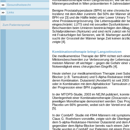
Kombinationstherapie einen Langzeitnutzen, wie die am
Männergesundheit in Wien präsentierten 4-Jahresdaten
Gesundheitsrecht
Benigne Prostatahyperplasie (BPH) ist eine chronisch
Links
Inzidenz mit dem Alter zunimmt. Bei 50% der Männer über
BPH vor [3] und die Hälfte leidet unter Lower Urinary 
ohne Prostatavergrösserung. Die Lebensqualität der bet
eingeschränkt: LUTS sind mit sexuellen Dysfunktionen
Zum Patientenportal
Beschwerden beim Urinieren beeinträchtigen den Alltag,
Schlafproblemen (Nykturie) und sind nicht zuletzt ein h
mit Frakturfolgen bei Senioren, wie M. Marberger ausf
sucht der Grossteil der Männer lange Zeit keinen ärztl
zeigte [4].
Kombinationstherapie bringt Langzeitnutzen
Die medikamentöse Therapie der BPH richtet sich einer
Miktionsbeschwerden zur Verbesserung der Lebensquali
meisten Männer oft wichtiger – gegen die Gefahr einer 
Notwendigkeit eines chirurgischen Eingriffs [4].
Heute stehen zur medikamentösen Therapie zwei Subst
Blocker (z.B. Tamsulosin) und 5-Alpha-Reduktase-Inhibi
deren Kombination. Dutasterid (Avodart®) ist seit 2003
oder in Kombination mit dem Alphablocker Tamsulosin
der Progression einer BPH zugelassen.
In der MTOPS-Studie, 2003 im NEJM publiziert, konnte e
Überlegenheit einer Kombinationstherapie (Doxazosin 
jeweiligen Monotherapie demonstriert werden: Das Pro
Placebo um 66% gesenkt, wobei sich der Vorteil erst a
[5].
In der CombAT- Studie mit 4’844 Männern mit symptom
Claus G. Roehrborn vorstellte, zeigte sich die Überlege
dem 5-alpha-Reduktase-Hemmer Dutasterid und dem A
gegenüber dem Alpha-Blocker bereits nach einem Jahr
Studie wurden in CombAT nur Patienten mit einem Pro