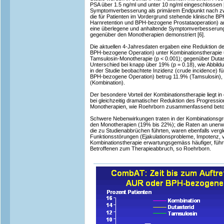
PSA über 1.5 ng/ml und unter 10 ng/ml eingeschlossen 
Symptomverbesserung als primärem Endpunkt nach zw
die für Patienten im Vordergrund stehende klinische B
Harnretention und BPH-bezogene Prostataoperation) an
eine überlegene und anhaltende Symptomverbesserung
gegenüber den Monotherapien demonstriert [6].
Die aktuellen 4-Jahresdaten ergaben eine Reduktion d
BPH-bezogene Operation) unter Kombinationstherapie 
Tamsulosin-Monotherapie (p < 0.001); gegenüber Dutas
Unterschied bei knapp über 19% (p = 0.18), wie Abbil
in der Studie beobachtete Inzidenz (crude incidence) 
BPH-bezogene Operation) betrug 11.9% (Tamsulosin), 
(Kombination).
Der besondere Vorteil der Kombinationstherapie liegt 
bei gleichzeitig dramatischer Reduktion des Progressi
Monotherapien, wie Roehrborn zusammenfassend beto
Schwere Nebenwirkungen traten in der Kombinationsgrup
den Monotherapien (19% bis 22%); die Raten an unerw
die zu Studienabbrüchen führten, waren ebenfalls verg
Funktionsstörungen (Ejakulationsprobleme, Impotenz, v
Kombinationstherapie erwartungsgemäss häufiger, führ
Betroffenen zum Therapieabbruch, so Roehrborn.