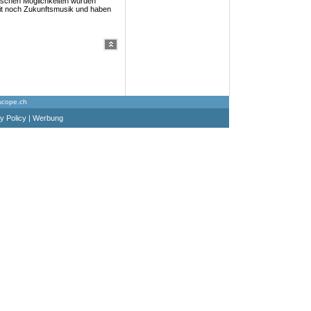
ischen Möglichkeiten wurden
Zeit noch Zukunftsmusik und haben
scope.ch
y Policy
|
Werbung