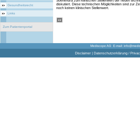
Soehendra zum klinischen Stellenwert der neuen techn
diskutiert. Diese technischen Möglichkeiten sind zur 
Gesundheitsrecht
noch keinen klinischen Stellenwert.
Links
Zum Patientenportal
Mediscope AG E-mail:
info@medi
Disclaimer
|
Datenschutzerklärung / Privac