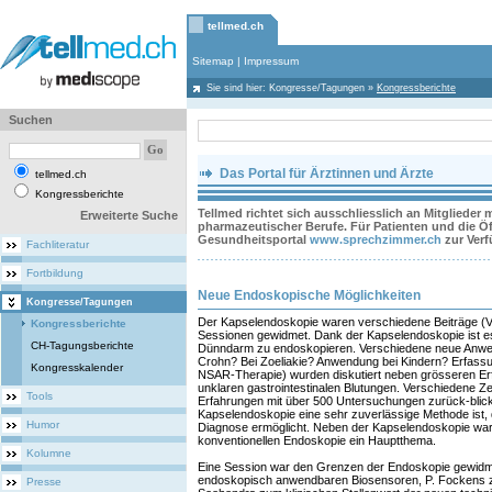
tellmed.ch
Sitemap
|
Impressum
Sie sind hier:
Kongresse/Tagungen
»
Kongressberichte
Suchen
Das Portal für Ärztinnen und Ärzte
tellmed.ch
Kongressberichte
Tellmed richtet sich ausschliesslich an Mitglieder
Erweiterte Suche
pharmazeutischer Berufe. Für Patienten und die Öff
Gesundheitsportal
www.sprechzimmer.ch
zur Ver
Fachliteratur
Fortbildung
Neue Endoskopische Möglichkeiten
Kongresse/Tagungen
Der Kapselendoskopie waren verschiedene Beiträge (V
Kongressberichte
Sessionen gewidmet. Dank der Kapselendoskopie ist e
CH-Tagungsberichte
Dünndarm zu endoskopieren. Verschiedene neue Anw
Crohn? Bei Zoeliakie? Anwendung bei Kindern? Erfass
Kongresskalender
NSAR-Therapie) wurden diskutiert neben grösseren Er
unklaren gastrointestinalen Blutungen. Verschiedene Z
Tools
Erfahrungen mit über 500 Untersuchungen zurück-blicke
Kapselendoskopie eine sehr zuverlässige Methode ist, d
Humor
Diagnose ermöglicht. Neben der Kapselendoskopie war
konventionellen Endoskopie ein Hauptthema.
Kolumne
Eine Session war den Grenzen der Endoskopie gewidme
endoskopisch anwendbaren Biosensoren, P. Fockens 
Presse