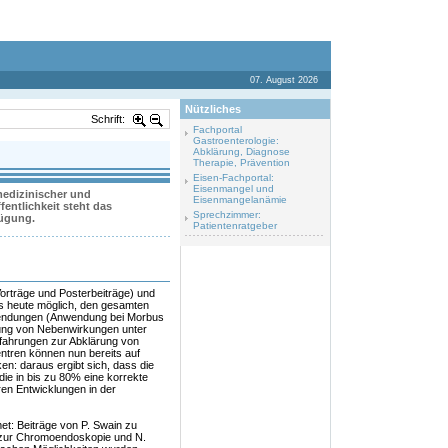
07. August 2026
Nützliches
Schrift:
Fachportal
Gastroenterologie:
Abklärung, Diagnose
Therapie, Prävention
Eisen-Fachportal:
Eisenmangel und
 medizinischer und
Eisenmangelanämie
entlichkeit steht das
Sprechzimmer:
fügung.
Patientenratgeber
orträge und Posterbeiträge) und
s heute möglich, den gesamten
endungen (Anwendung bei Morbus
ung von Nebenwirkungen unter
fahrungen zur Abklärung von
entren können nun bereits auf
n: daraus ergibt sich, dass die
ie in bis zu 80% eine korrekte
en Entwicklungen in der
t: Beiträge von P. Swain zu
zur Chromoendoskopie und N.