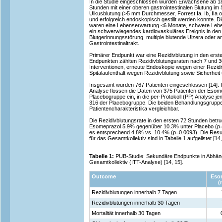
In die Studie eingeschlossen wurden Erwachsene ab 18
Stunden mit einer oberen gastrointestinalen Blutung im 
Ulkusblutung (>5 mm Durchmesser, Forrest Ia, Ib, IIa o
und erfolgreich endoskopisch gestillt werden konnte. Di
waren eine Lebenserwartung <6 Monate, schwere Lebe
ein schwerwiegendes kardiovaskuläres Ereignis in den 
Blutgerinnungsstörung, multiple blutende Ulzera oder a
Gastrointestinaltrakt.
Primärer Endpunkt war eine Rezidivblutung in den ers
Endpunkten zählten Rezidivblutungsraten nach 7 und 30
Interventionen, erneute Endoskopie wegen einer Rezidi
Spitalaufenthalt wegen Rezidivblutung sowie Sicherheit 
Insgesamt wurden 767 Patienten eingeschlossen [14]. In 
Analyse flossen die Daten von 375 Patienten der Esom
Placebogruppe ein, in die per-Protokoll (PP) Analyse 
316 der Placebogruppe. Die beiden Behandlungsgrupp
Patientencharakteristika vergleichbar.
Die Rezidivblutungsrate in den ersten 72 Stunden betru
Esomeprazol 5.9% gegenüber 10.3% unter Placebo (p=
es entsprechend 4.8% vs. 10.4% (p=0.0093). Die Resu
für das Gesamtkollektiv sind in Tabelle 1 aufgelistet [14,
Tabelle 1:
PUB-Studie: Sekundäre Endpunkte in Abhäng
Gesamtkollektiv (ITT-Analyse) [14, 15].
Outcome
Eso
(
Rezidivblutungen innerhalb 7 Tagen
Rezidivblutungen innerhalb 30 Tagen
Mortalität innerhalb 30 Tagen