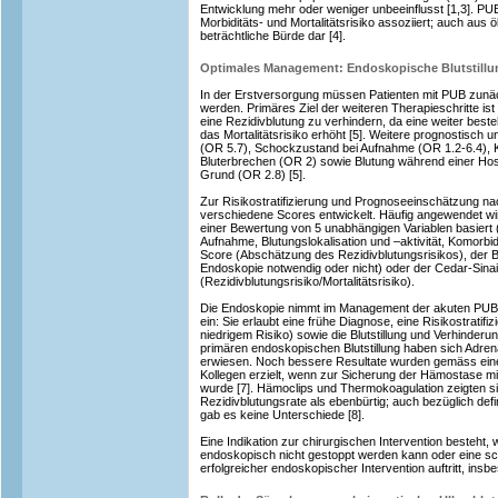
Entwicklung mehr oder weniger unbeeinflusst [1,3]. PUB
Morbiditäts- und Mortalitätsrisiko assoziiert; auch aus 
beträchtliche Bürde dar [4].
Optimales Management: Endoskopische Blutstill
In der Erstversorgung müssen Patienten mit PUB zunäc
werden. Primäres Ziel der weiteren Therapieschritte ist
eine Rezidivblutung zu verhindern, da eine weiter best
das Mortalitätsrisiko erhöht [5]. Weitere prognostisch u
(OR 5.7), Schockzustand bei Aufnahme (OR 1.2-6.4), K
Bluterbrechen (OR 2) sowie Blutung während einer Hos
Grund (OR 2.8) [5].
Zur Risikostratifizierung und Prognoseeinschätzung n
verschiedene Scores entwickelt. Häufig angewendet wir
einer Bewertung von 5 unabhängigen Variablen basiert 
Aufnahme, Blutungslokalisation und –aktivität, Komorbidi
Score (Abschätzung des Rezidivblutungsrisikos), der B
Endoskopie notwendig oder nicht) oder der Cedar-Sina
(Rezidivblutungsrisiko/Mortalitätsrisiko).
Die Endoskopie nimmt im Management der akuten PUB 
ein: Sie erlaubt eine frühe Diagnose, eine Risikostratif
niedrigem Risiko) sowie die Blutstillung und Verhinderu
primären endoskopischen Blutstillung haben sich Adrenal
erwiesen. Noch bessere Resultate wurden gemäss ein
Kollegen erzielt, wenn zur Sicherung der Hämostase mi
wurde [7]. Hämoclips und Thermokoagulation zeigten si
Rezidivblutungsrate als ebenbürtig; auch bezüglich defi
gab es keine Unterschiede [8].
Eine Indikation zur chirurgischen Intervention besteht, 
endoskopisch nicht gestoppt werden kann oder eine s
erfolgreicher endoskopischer Intervention auftritt, ins