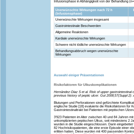
Infusionsphase in Abhängigkeit von der Behandlung (n
Unerwünschte Wirkungen nach 72 h
(Infusionsphase)
Unerwünschte Wirkungen insgesamt
Gastrointestinale Beschwerden
Allgemeine Reaktionen
Kardiale unerwünschte Wirkungen
Schwere nicht tödliche unerwünschte Wirkungen
Behandlungsabbruch wegen unerwünschte
Wirkungen
Auswahl einiger Präsentationen
Risikofaktoren für Ulkuskomplikationen
Hernàndez-Diaz S et al. Risk of upper gastrointestinal c
previous history of peptic ulcer. Gut 2008;57(Suppl 
Blutungen und Perforationen sind gefürchtete Komplikat
englische Studie [18] evaluierte die Risikofaktoren für
Gastrointestinaltrakt bei Patienten mit peptischen Ulzer
3'923 Patienten im Alter zwischen 40 und 84 Jahren mit
unkomplizierten peptischen Ulkus, seit mindestens 2 J
wurden in die Studie eingeschlossen. Darin eingebettet 
82 Hochrisikopatienten, die eine erste Episode einer ob
erlitten hatten. Diese wurden mit 400 passenden Kontrol