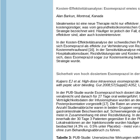
Kosten-Effektivitätsanalyse: Esomeprazol erwies s
Alan Barkun, Montreal, Kanada
Idealerweise ist eine neue Therapie nicht nur effektiver
kostengünstiger, was vom gesundheitsökonomischen G
Strategie bezeichnet wird. Häufiger ist jedoch der Fall
effektiver sind, aber auch kostenintensiver.
In der Kosten-Effektivitätsanalyse der schwedischen P
sich Esomeprazol als effektiv zur Verhinderung von Re
Kostenmehraufwand [16]. In der Sensitivitätsanalyse mi
Hospitalisationsdauer, Rezidivblutungsrate und Kosten
sich, dass Esomeprazol sogar zur Kostensenkung beit
Strategie wurde.
Sicherheit von hoch dosiertem Esomeprazol in de
Kuipers EJ et al. High-dose intravenous esomeprazole is
with peptic ulcer bleeding. Gut 2008;57(Suppl2):A352
In der PUB-Studie wurde Esomeprazol hoch dosiert übe
verabreicht und danach für 27 Tage oral weitergeführt. 
Verträglichkeitsdaten der Infusionsphase wurden an d
Posterpräsentation vorgestellt [17]. Die Raten an une
Anzahl Studienabbrüche waren in beiden Gruppen vergl
gastrointestinale Beschwerden auf. Schwerwiegende 
meist in Zusammenhang mit einer Rezidivblutung. In 
innerhalb der 30 Tage 3 Patienten gegenüber 8 in der 
Lokalreaktionen an der Injektionsstelle wurden häufige
beobachtet (4.3% vs. 0.5% unter Placebo) - meist von
ohne zum Behandlungsabbruch zu führen.
Tabelle 3:
PUB-Studie: Unerwünschte Wirkungen währe