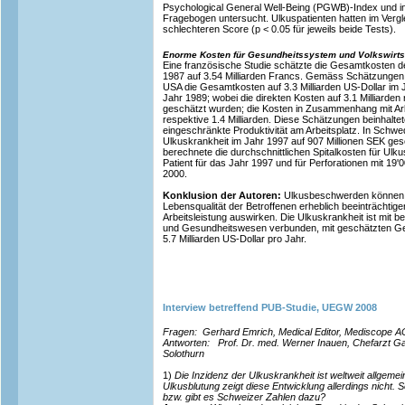
Psychological General Well-Being (PGWB)-Index und in
Fragebogen untersucht. Ulkuspatienten hatten im Vergl
schlechteren Score (p < 0.05 für jeweils beide Tests).
Enorme Kosten für Gesundheitssystem und Volkswirts
Eine französische Studie schätzte die Gesamtkosten de
1987 auf 3.54 Milliarden Francs. Gemäss Schätzungen z
USA die Gesamtkosten auf 3.3 Milliarden US-Dollar im J
Jahr 1989; wobei die direkten Kosten auf 3.1 Milliarden 
geschätzt wurden; die Kosten in Zusammenhang mit Arbe
respektive 1.4 Milliarden. Diese Schätzungen beinhalte
eingeschränkte Produktivität am Arbeitsplatz. In Schw
Ulkuskrankheit im Jahr 1997 auf 907 Millionen SEK gesc
berechnete die durchschnittlichen Spitalkosten für Ulk
Patient für das Jahr 1997 und für Perforationen mit 19'
2000.
Konklusion der Autoren:
Ulkusbeschwerden können d
Lebensqualität der Betroffenen erheblich beeinträchtige
Arbeitsleistung auswirken. Die Ulkuskrankheit ist mit be
und Gesundheitswesen verbunden, mit geschätzten Ge
5.7 Milliarden US-Dollar pro Jahr.
Interview betreffend PUB-Studie, UEGW 2008
Fragen: Gerhard Emrich, Medical Editor, Mediscope A
Antworten: Prof. Dr. med. Werner Inauen, Chefarzt Gas
Solothurn
1)
Die Inzidenz der Ulkuskrankheit ist weltweit allgemei
Ulkusblutung zeigt diese Entwicklung allerdings nicht. S
bzw. gibt es Schweizer Zahlen dazu?