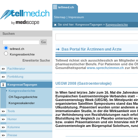
tellmed.ch
Sitemap
|
Impressum
Sie sind hier:
Kongresse/Tagungen
»
Kongressberichte
Suchen
tellmed.ch
Das Portal für Ärztinnen und Ärzte
Kongressberichte
Erweiterte Suche
Tellmed richtet sich ausschliesslich an Mitglieder
pharmazeutischer Berufe. Für Patienten und die Öff
Gesundheitsportal
www.sprechzimmer.ch
zur Ver
Fachliteratur
Fortbildung
UEGW 2008 (Gastroenterologie)
Kongresse/Tagungen
Kongressberichte
In Wien fand letztes Jahr zum 16. Mal die Jahresko
Europäischen Gastroenterologie-Verbandes statt –
CH-Tagungsberichte
Gastroenterology Week (UEGW). Im Mittelpunkt ei
Kongresskalender
organisierten Satelliten Symposiums stand das M
Ulkusblutung. Präsentiert wurden unter anderem ak
internationalen Studie, in der die Wirksamkeit von
Tools
zur Verhinderung von Rezidivblutungen nach erfo
Blutstillung im Vergleich zu Placebo untersucht w
Humor
bzw. oralen Präsentationen und ein Interview mit P
Gastroenterologie am Bürgerspital Solothurn, rund
Kolumne
Presse