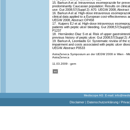
15. Barkun A et al. Intravenous esomeprazole for prevent
predominantly Caucasian population: Results on clinical
use: Gut 2008;57(Suppl 2): A70. UEGW 2008, Abstrac
16. Barkun A et al. High-dose intravenous esomeprazole
clinical data applied to a European cost-effectiveness 
UEGW 2008, Abstract OP458
17. Kuipers EJ et al. High-dose intravenous esomeprazol
patients with peptic ulcer bleeding. Gut 2008;57(Supp
P1237
18. Hernàndez-Diaz S et al. Risk of upper gastrointestin
previous history of peptic ulcer. Gut 2008;57(Suppl 2
19. Barkun A, Leontiadis GI. Systematic review of the s
impairment and costs associated with peptic ulcer dise
UEGW. Abstract P0533
AstraZeneca Symposium an der UEGW 2008 in Wien - Mit 
AstraZeneca
11.03.2009 - gem
Mediscope AG E-mail:
info@medi
Disclaimer
|
Datenschutzerklärung / Privac