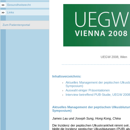
Gesundheitsrecht
Links
Zum Patientenportal
UEGW 2008, Wien
Inhaltsverzeichnis:
Aktuelles Management der peptischen Ulkusbl
Symposium)
Auswahl einiger Präsentationen
Interview betreffend PUB-Studie, UEGW 2008
Aktuelles Management der peptischen Ulkusblutung
Symposium)
James Lau und Joseph Sung, Hong Kong, China
Die Inzidenz der peptischen Ulkuskrankheit nimmt seit
bleibt die Inzidenz peptischer Ulkusblutungen (PUB) al