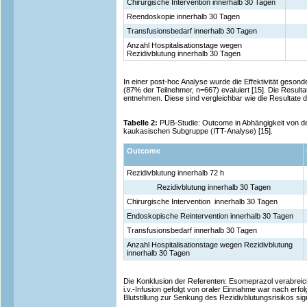
Chirurgische Intervention innerhalb 30 Tagen
Reendoskopie innerhalb 30 Tagen
Transfusionsbedarf innerhalb 30 Tagen
Anzahl Hospitalisationstage wegen
Rezidivblutung innerhalb 30 Tagen
In einer post-hoc Analyse wurde die Effektivität geson
(87% der Teilnehmer, n=667) evaluiert [15]. Die Resulta
entnehmen. Diese sind vergleichbar wie die Resultate 
Tabelle 2:
PUB-Studie: Outcome in Abhängigkeit von d
kaukasischen Subgruppe (ITT-Analyse) [15].
Outcome
Rezidivblutung innerhalb 72 h
Rezidivblutung innerhalb 30 Tagen
Chirurgische Intervention innerhalb 30 Tagen
Endoskopische Reintervention innerhalb 30 Tagen
Transfusionsbedarf innerhalb 30 Tagen
Anzahl Hospitalisationstage wegen Rezidivblutung
innerhalb 30 Tagen
Die Konklusion der Referenten: Esomeprazol verabreicht
i.v.-Infusion gefolgt von oraler Einnahme war nach erf
Blutstillung zur Senkung des Rezidivblutungsrisikos sign