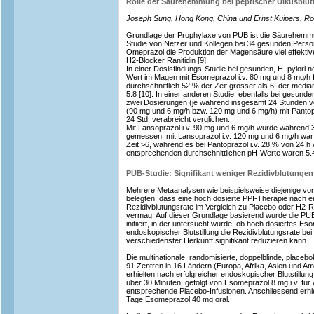
Rolle der Säurehemmung bei peptischer Ulkusblu
Joseph Sung, Hong Kong, China und Ernst Kuipers, Ro
Grundlage der Prophylaxe von PUB ist die Säurehemmun
Studie von Netzer und Kollegen bei 34 gesunden Perso
Omeprazol die Produktion der Magensäure viel effekti
H2-Blocker Ranitidin [9].
In einer Dosisfindungs-Studie bei gesunden, H. pylori
Wert im Magen mit Esomeprazol i.v. 80 mg und 8 mg/h
durchschnittlich 52 % der Zeit grösser als 6, der med
5.8 [10]. In einer anderen Studie, ebenfalls bei gesu
zwei Dosierungen (je während insgesamt 24 Stunden ve
(90 mg und 6 mg/h bzw. 120 mg und 6 mg/h) mit Pantopr
24 Std. verabreicht verglichen.
Mit Lansoprazol i.v. 90 mg und 6 mg/h wurde während 
gemessen; mit Lansoprazol i.v. 120 mg und 6 mg/h wa
Zeit >6, während es bei Pantoprazol i.v. 28 % von 24 h
entsprechenden durchschnittlichen pH-Werte waren 5.4,
PUB-Studie: Signifikant weniger Rezidivblutunge
Mehrere Metaanalysen wie beispielsweise diejenige von
belegten, dass eine hoch dosierte PPI-Therapie nach en
Rezidivblutungsrate im Vergleich zu Placebo oder H2-
vermag. Auf dieser Grundlage basierend wurde die PUB 
initiiert, in der untersucht wurde, ob hoch dosiertes Eso
endoskopischer Blutstillung die Rezidivblutungsrate bei
verschiedenster Herkunft signifikant reduzieren kann.
Die multinationale, randomisierte, doppelblinde, placeb
91 Zentren in 16 Ländern (Europa, Afrika, Asien und Am
erhielten nach erfolgreicher endoskopischer Blutstillu
über 30 Minuten, gefolgt von Esomeprazol 8 mg i.v. für
entsprechende Placebo-Infusionen. Anschliessend erhiel
Tage Esomeprazol 40 mg oral.