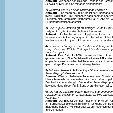
Antwort:
Wir sehen den gleichen Trend in der Schwe
Schweizer Kliniken sind mir aber nicht bekannt.
2)
Wodurch lässt sich diese Diskrepanz erklären?
Antwort:
Eine mögliche Erklärung ist der Rückgang de
pylori Eradikation. Im Gegensatz dazu nehmen aber i
Patienten nicht-steroidale Antirheumatika (NSAR) ein, w
Ulkuskomplikationen ansteigt.
3)
Eine H. pylori Infektion gilt als häufiger Grund für d
Soll jede H. pylori Infektion behandelt werden?
Antwort:
Der Nachweis einer H. pylori Infektion ist in 
Resultat einer Abklärung wegen Beschwerden. Daher hal
Nachweis einer H. pylori Infektion auch eine Behandlu
4)
Ein weiterer häufiger Grund für die Entstehung von 
Langzeittherapie. Welche Rolle spielt hier die Protonen
Dauertherapie?
Antwort:
Das Risiko für NSAR-induzierte Ulzera kann
gesenkt werden. Eine Begleitmedikation mit PPI ist desh
empfehlenswert, vor allem bei Patienten mit kardiovask
gleichzeitiger Einnahme von Antikoagulantien.
5)
Soll wenn bereits NSAR-bedingte Ulzera bestehen auc
Sekundärprophylaxe erfolgen?
Antwort:
Wenn ich bei einem Patienten unter Einnah
Ulzera feststelle und wenn dann auch noch eine H. pylori 
Eradikationsbehandlung im Sinne einer Sekundärprophyla
bewusst, dass dieser Punkt kontrovers diskutiert wird.
6)
Wie hat die zusätzliche hoch dosierte Säurehemmu
Patienten mit peptischer Ulkusblutung, die eine endosk
verändert?
Antwort:
Der Einsatz von hoch dosierten PPIs bei Pat
am Bürgerspital Solothurn zu einem Rückgang der Blu
Blutstillung geführt. Mit einer spürbaren Reduktion der
Interventionen.