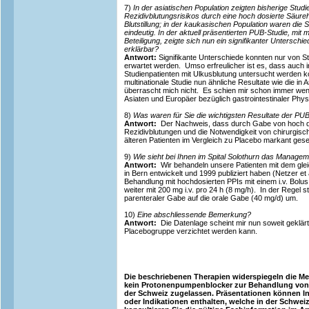
7)
In der asiatischen Population zeigten bisherige Studi
Rezidivblutungsrisikos durch eine hoch dosierte Säu
Blutstillung; in der kaukasischen Population waren die 
eindeutig. In der aktuell präsentierten PUB-Studie, mit 
Beteiligung, zeigte sich nun ein signifikanter Unterschie
erklärbar?
Antwort:
Signifikante Unterschiede konnten nur von S
erwartet werden. Umso erfreulicher ist es, dass auch
Studienpatienten mit Ulkusblutung untersucht werden 
multinationale Studie nun ähnliche Resultate wie die in 
überrascht mich nicht. Es schien mir schon immer wen
Asiaten und Europäer bezüglich gastrointestinaler Phys
8)
Was waren für Sie die wichtigsten Resultate der PU
Antwort:
Der Nachweis, dass durch Gabe von hoch do
Rezidivblutungen und die Notwendigkeit von chirurgisch
älteren Patienten im Vergleich zu Placebo markant ges
9)
Wie sieht bei Ihnen im Spital Solothurn das Manage
Antwort:
Wir behandeln unsere Patienten mit dem gl
in Bern entwickelt und 1999 publiziert haben (Netzer et a
Behandlung mit hochdosierten PPIs mit einem i.v. Bolu
weiter mit 200 mg i.v. pro 24 h (8 mg/h). In der Regel s
parenteraler Gabe auf die orale Gabe (40 mg/d) um.
10)
Eine abschliessende Bemerkung?
Antwort:
Die Datenlage scheint mir nun soweit geklärt,
Placebogruppe verzichtet werden kann.
Die beschriebenen Therapien widerspiegeln die Mei
kein Protonenpumpenblocker zur Behandlung von 
der Schweiz zugelassen. Präsentationen können I
oder Indikationen enthalten, welche in der Schweiz