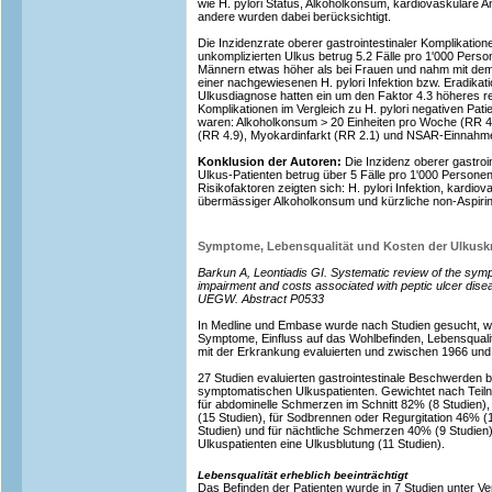
wie H. pylori Status, Alkoholkonsum, kardiovaskuläre 
andere wurden dabei berücksichtigt.
Die Inzidenzrate oberer gastrointestinaler Komplikation
unkomplizierten Ulkus betrug 5.2 Fälle pro 1'000 Person
Männern etwas höher als bei Frauen und nahm mit dem A
einer nachgewiesenen H. pylori Infektion bzw. Eradikat
Ulkusdiagnose hatten ein um den Faktor 4.3 höheres rel
Komplikationen im Vergleich zu H. pylori negativen Pati
waren: Alkoholkonsum > 20 Einheiten pro Woche (RR 
(RR 4.9), Myokardinfarkt (RR 2.1) und NSAR-Einnahme
Konklusion der Autoren:
Die Inzidenz oberer gastroin
Ulkus-Patienten betrug über 5 Fälle pro 1'000 Personen 
Risikofaktoren zeigten sich: H. pylori Infektion, kardi
übermässiger Alkoholkonsum und kürzliche non-Aspir
Symptome, Lebensqualität und Kosten der Ulkuskr
Barkun A, Leontiadis GI. Systematic review of the sympt
impairment and costs associated with peptic ulcer dise
UEGW. Abstract P0533
In Medline und Embase wurde nach Studien gesucht, w
Symptome, Einfluss auf das Wohlbefinden, Lebensqua
mit der Erkrankung evaluierten und zwischen 1966 und 
27 Studien evaluierten gastrointestinale Beschwerden b
symptomatischen Ulkuspatienten. Gewichtet nach Teil
für abdominelle Schmerzen im Schnitt 82% (8 Studien)
(15 Studien), für Sodbrennen oder Regurgitation 46% (
Studien) und für nächtliche Schmerzen 40% (9 Studien).
Ulkuspatienten eine Ulkusblutung (11 Studien).
Lebensqualität erheblich beeinträchtigt
Das Befinden der Patienten wurde in 7 Studien unter V