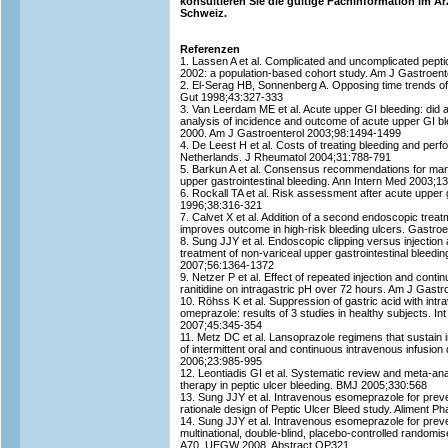
konsultieren Sie die gültige Fachinformation im 
Schweiz.
Referenzen
1. Lassen A et al. Complicated and uncomplicated pepti
2002: a population-based cohort study. Am J Gastroen
2. El-Serag HB, Sonnenberg A. Opposing time trends of 
Gut 1998;43:327-333
3. Van Leerdam ME et al. Acute upper GI bleeding: did
analysis of incidence and outcome of acute upper GI 
2000. Am J Gastroenterol 2003;98:1494-1499
4. De Leest H et al. Costs of treating bleeding and perf
Netherlands. J Rheumatol 2004;31:788-791
5. Barkun A et al. Consensus recommendations for mana
upper gastrointestinal bleeding. Ann Intern Med 2003;1
6. Rockall TA et al. Risk assessment after acute upper
1996;38:316-321
7. Calvet X et al. Addition of a second endoscopic treatm
improves outcome in high-risk bleeding ulcers. Gastro
8. Sung JJY et al. Endoscopic clipping versus injection
treatment of non-variceal upper gastrointestinal bleedin
2007;56:1364-1372
9. Netzer P et al. Effect of repeated injection and cont
ranitidine on intragastric pH over 72 hours. Am J Gast
10. Röhss K et al. Suppression of gastric acid with in
omeprazole: results of 3 studies in healthy subjects. In
2007;45:345-354
11. Metz DC et al. Lansoprazole regimens that sustain i
of intermittent oral and continuous intravenous infusi
2006;23:985-995
12. Leontiadis GI et al. Systematic review and meta-ana
therapy in peptic ulcer bleeding. BMJ 2005;330:568
13. Sung JJY et al. Intravenous esomeprazole for preven
rationale design of Peptic Ulcer Bleed study. Aliment 
14. Sung JJY et al. Intravenous esomeprazole for preven
multinational, double-blind, placebo-controlled randomi
A70. UEGW 2008, Abstract OP321