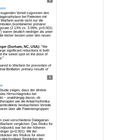
mern
eugenden Vorteil zugunsten des
gprophylaxe bei Patienten mit
 Warfarin wurde nicht nur die
mbolien (kombinierter primärer
ungsrate (2.13% vs. 3.09%, p<0.001)
 waren deutlich niedriger als unter
die bisher besten unter den neuen
anger (Durham, NC, USA):
"We
large significant reductions in both
t the sweet spot on the dose of
ty."
ared to Warfarin for prevention of
l fibrillation: primary results of
en
udie zeigen, dass der direkte
as Hirnschlagrisiko bei
nkt – unabhängig davon, ob
therapien wie die Antiarrhythmika
mtkollektiv beobachteten Vorteile
waren über alle Patientengruppen
rn zwei verschiedene Dabigatran-
Warfarin verglichen. Das Risiko für
Endpunkt) war bei der höheren
riger (p<0.001). Mit der
eduktion des Risikos für einen
gleichzeitiger Reduktion der