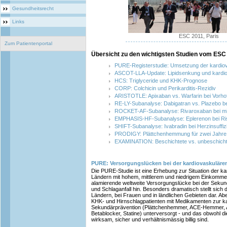
Gesundheitsrecht
Links
ESC 2011, Paris
Zum Patientenportal
Übersicht zu den wichtigsten Studien vom ESC
PURE-Registerstudie: Umsetzung der kardio
ASCOT-LLA-Update: Lipidsenkung und kardio
HCS: Triglyceride und KHK-Prognose
CORP: Colchicin und Perikarditis-Rezidiv
ARISTOTLE: Apixaban vs. Warfarin bei Vorho
RE-LY-Subanalyse: Dabigatran vs. Plazebo be
ROCKET-AF-Subanalyse: Rivaroxaban bei mild
EMPHASIS-HF-Subanalyse: Eplerenon bei Ris
SHIFT-Subanalyse: Ivabradin bei Herzinsuffiz
PRODIGY: Plättchenhemmung für zwei Jahre 
EXAMINATION: Beschichtete vs. unbeschichte
PURE: Versorgungslücken bei der kardiovaskuläre
Die PURE-Studie ist eine Erhebung zur Situation der ka
Ländern mit hohem, mittlerem und niedrigem Einkommen
alamierende weltweite Versorgungslücke bei der Sekun
und Schlaganfall hin. Besonders dramatisch stellt si
Ländern, bei Frauen und in ländlichen Gebieten dar. Ab
KHK- und Hirnschlagpatienten mit Medikamenten zur k
Sekundärprävention (Plättchenhemmer, ACE-Hemmer, A
Betablocker, Statine) unterversorgt - und das obwohl 
wirksam, sicher und verhältnismässig billig sind.