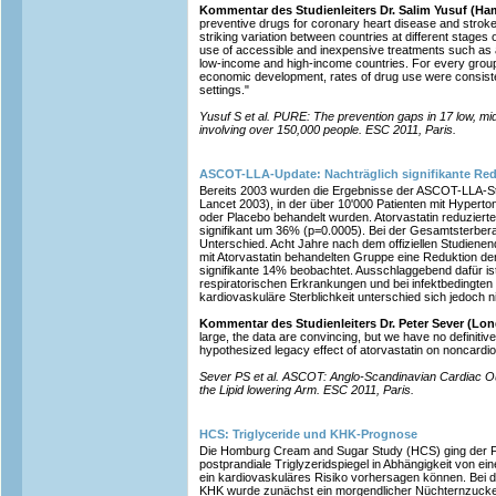
Kommentar des Studienleiters Dr. Salim Yusuf (Ha
preventive drugs for coronary heart disease and stroke
striking variation between countries at different stage
use of accessible and inexpensive treatments such as 
low-income and high-income countries. For every group 
economic development, rates of drug use were consisten
settings."
Yusuf S et al. PURE: The prevention gaps in 17 low, mi
involving over 150,000 people. ESC 2011, Paris.
ASCOT-LLA-Update: Nachträglich signifikante Red
Bereits 2003 wurden die Ergebnisse der ASCOT-LLA-Stud
Lancet 2003), in der über 10'000 Patienten mit Hypertoni
oder Placebo behandelt wurden. Atorvastatin reduziert
signifikant um 36% (p=0.0005). Bei der Gesamtsterber
Unterschied. Acht Jahre nach dem offiziellen Studienen
mit Atorvastatin behandelten Gruppe eine Reduktion de
signifikante 14% beobachtet. Ausschlaggebend dafür ist 
respiratorischen Erkrankungen und bei infektbedingten
kardiovaskuläre Sterblichkeit unterschied sich jedoch nic
Kommentar des Studienleiters Dr. Peter Sever (Lo
large, the data are convincing, but we have no definitive
hypothesized legacy effect of atorvastatin on noncardio
Sever PS et al. ASCOT: Anglo-Scandinavian Cardiac Out
the Lipid lowering Arm. ESC 2011, Paris.
HCS: Triglyceride und KHK-Prognose
Die Homburg Cream and Sugar Study (HCS) ging der F
postprandiale Triglyzeridspiegel in Abhängigkeit von ei
ein kardiovaskuläres Risiko vorhersagen können. Bei d
KHK wurde zunächst ein morgendlicher Nüchternzucke