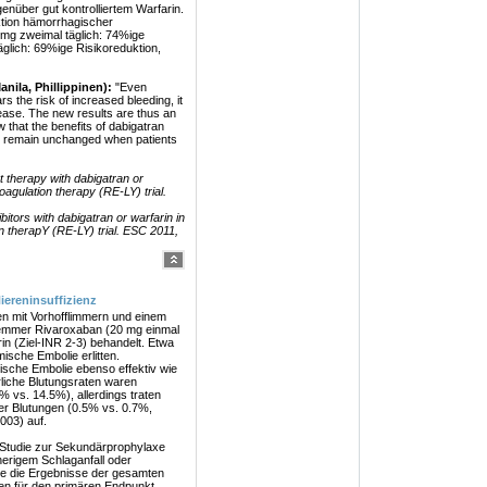
nüber gut kontrolliertem Warfarin.
ktion hämorrhagischer
 mg zweimal täglich: 74%ige
glich: 69%ige Risikoreduktion,
nila, Phillippinen):
"Even
s the risk of increased bleeding, it
sease. The new results are thus an
w that the benefits of dabigatran
 AF remain unchanged when patients
t therapy with dabigatran or
oagulation therapy (RE-LY) trial.
bitors with dabigatran or warfarin in
n therapY (RE-LY) trial. ESC 2011,
ereninsuffizienz
n mit Vorhofflimmern und einem
Hemmer Rivaroxaban (20 mg einmal
rin (Ziel-INR 2-3) behandelt. Etwa
mische Embolie erlitten.
ische Embolie ebenso effektiv wie
rliche Blutungsraten waren
 vs. 14.5%), allerdings traten
ller Blutungen (0.5% vs. 0.7%,
003) auf.
Studie zur Sekundärprophylaxe
rherigem Schlaganfall oder
te die Ergebnisse der gesamten
en für den primären Endpunkt