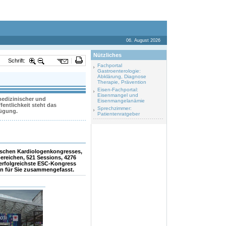
06. August 2026
Nützliches
Schrift:
Fachportal
Gastroenterologie:
Abklärung, Diagnose
Therapie, Prävention
Eisen-Fachportal:
Eisenmangel und
 medizinischer und
Eisenmangelanämie
entlichkeit steht das
Sprechzimmer:
fügung.
Patientenratgeber
äischen Kardiologenkongresses,
ereichen, 521 Sessions, 4276
 erfolgreichste ESC-Kongress
ien für Sie zusammengefasst.