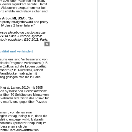
< 30% oder Patienten mit relativ
jeweils signifikant senkte. Damit
ss Aldosteronrezeptorhemmer bei
z effektiv und relativ sicher sind.
 Arbor, MI, USA):
"So,
e pretty straightforward and pretty
HA class 2 heart failure."
versus placebo on cardiovascular
h NYHA class II chronic systolic
 study population. ESC 2011, Paris.
alität und verhindert
nsuffizienz sind Verbesserung von
ie die Prognose verbessern (z.B.
 Einfluss auf die Lebensqualität,
ssern (z.B. Diuretika), keinen
analblocker Ivabradin mit
g gelingen, wie die in Paris
K et al. Lancet 2010) mit 6505
hen systolischen Herzinsuffizienz
z über 70 Schläge pro Minute von
 Ivabradin reduzierte das Risiko für
rzinsuffizienz gegenüber Plazebo
ehmern, von denen eine
inn vorlag, belegt nun, dass die
eling entgegenwirkt: Ivabradin
umenindex (primärer Endpunkt) im
rbesserten sich der
entrikuläre Auswurffraktion