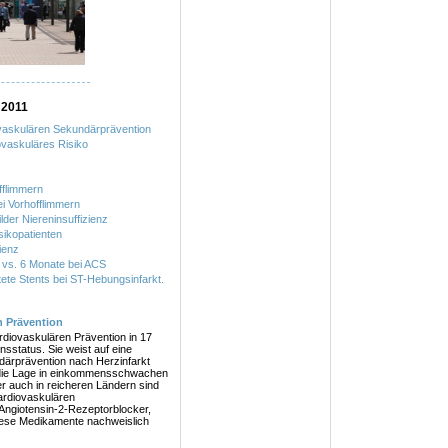
 2011
vaskulären Sekundärprävention
vaskuläres Risiko
fflimmern
i Vorhofflimmern
er Niereninsuffizienz
ikopatienten
ienz
vs. 6 Monate bei ACS
te Stents bei ST-Hebungsinfarkt.
n Prävention
rdiovaskulären Prävention in 17
sstatus. Sie weist auf eine
därprävention nach Herzinfarkt
ch die Lage in einkommensschwachen
er auch in reicheren Ländern sind
ardiovaskulären
ngiotensin-2-Rezeptorblocker,
diese Medikamente nachweislich