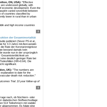
milton, ON, USA):
"Effective
 are underused globally, with
s of economic development. Even the
aspirin varied sevenfold between
of countries classified by
tly lower in rural than in urban
ddle and high income countries
uktion der Gesamtmortalität
ie publiziert (Sever PS et al.,
e für 3.3 Jahre mit Atorvastatin
e die Rate der Koronarereignisse
ate bestand damals kein
de wurde nun in der ursprünglich
r Gesamtsterblichkeit um
eine deutlich geringer Rate bei
 Todesfällen (HR=0.64). Die
ht signifikant.
ndon, UK):
"The numbers are
 explanation to date for the
vascular-death risk reduction."
comes Trial: 10 year follow-up of
rage nach, ob Nüchtern- oder
ner diabetischen Stoffwechsellage
en 514 Teilnehmern mit stabiler
r abgenommen. Es folgte eine