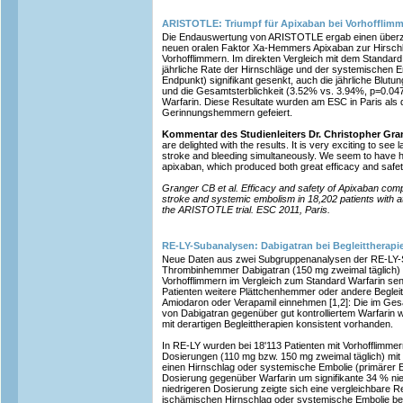
ARISTOTLE: Triumpf für Apixaban bei Vorhofflim
Die Endauswertung von ARISTOTLE ergab einen überz
neuen oralen Faktor Xa-Hemmers Apixaban zur Hirschla
Vorhofflimmern. Im direkten Vergleich mit dem Standard
jährliche Rate der Hirnschläge und der systemischen E
Endpunkt) signifikant gesenkt, auch die jährliche Blut
und die Gesamtsterblichkeit (3.52% vs. 3.94%, p=0.047)
Warfarin. Diese Resultate wurden am ESC in Paris als 
Gerinnungshemmern gefeiert.
Kommentar des Studienleiters Dr. Christopher Gr
are delighted with the results. It is very exciting to see 
stroke and bleeding simultaneously. We seem to have hi
apixaban, which produced both great efficacy and safe
Granger CB et al. Efficacy and safety of Apixaban comp
stroke and systemic embolism in 18,202 patients with atria
the ARISTOTLE trial. ESC 2011, Paris.
RE-LY-Subanalysen: Dabigatran bei Begleittherapi
Neue Daten aus zwei Subgruppenanalysen der RE-LY-St
Thrombinhemmer Dabigatran (150 mg zweimal täglich) d
Vorhofflimmern im Vergleich zum Standard Warfarin se
Patienten weitere Plättchenhemmer oder andere Begleit
Amiodaron oder Verapamil einnehmen [1,2]: Die im Gesa
von Dabigatran gegenüber gut kontrolliertem Warfarin 
mit derartigen Begleittherapien konsistent vorhanden.
In RE-LY wurden bei 18'113 Patienten mit Vorhofflimme
Dosierungen (110 mg bzw. 150 mg zweimal täglich) mit 
einen Hirnschlag oder systemische Embolie (primärer 
Dosierung gegenüber Warfarin um signifikante 34 % nied
niedrigeren Dosierung zeigte sich eine vergleichbare R
ischämischen Hirnschlag oder systemische Embolie bei 