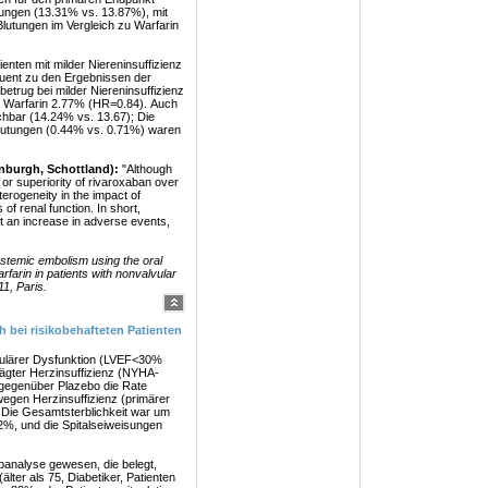
ungen (13.31% vs. 13.87%), mit
 Blutungen im Vergleich zu Warfarin
enten mit milder Niereninsuffizienz
ruent zu den Ergebnissen der
etrug bei milder Niereninsuffizienz
 Warfarin 2.77% (HR=0.84). Auch
chbar (14.24% vs. 13.67); Die
 Blutungen (0.44% vs. 0.71%) waren
nburgh, Schottland):
"Although
or superiority of rivaroxaban over
erogeneity in the impact of
of renal function. In short,
ut an increase in adverse events,
stemic embolism using the oral
farin in patients with nonvalvular
11, Paris.
bei risikobehafteten Patienten
rikulärer Dysfunktion (LVEF<30%
ter Herzinsuffizienz (NYHA-
 gegenüber Plazebo die Rate
wegen Herzinsuffizienz (primärer
 Die Gesamtsterblichkeit war um
22%, und die Spitalseiweisungen
ubanalyse gewesen, die belegt,
lter als 75, Diabetiker, Patienten