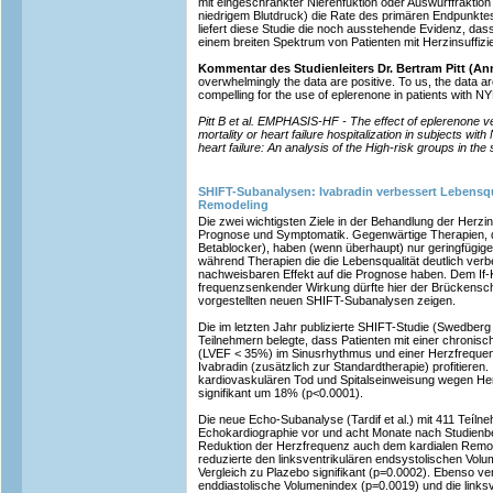
mit eingeschränkter Nierenfuktion oder Auswurffraktion 
niedrigem Blutdruck) die Rate des primären Endpunktes 
liefert diese Studie die noch ausstehende Evidenz, da
einem breiten Spektrum von Patienten mit Herzinsuffizien
Kommentar des Studienleiters Dr. Bertram Pitt (Ann
overwhelmingly the data are positive. To us, the data ar
compelling for the use of eplerenone in patients with NY
Pitt B et al. EMPHASIS-HF - The effect of eplerenone 
mortality or heart failure hospitalization in subjects wit
heart failure: An analysis of the High-risk groups in the
SHIFT-Subanalysen: Ivabradin verbessert Lebensqu
Remodeling
Die zwei wichtigsten Ziele in der Behandlung der Herzi
Prognose und Symptomatik. Gegenwärtige Therapien, d
Betablocker), haben (wenn überhaupt) nur geringfügigen
während Therapien die die Lebensqualität deutlich verbe
nachweisbaren Effekt auf die Prognose haben. Dem If-K
frequenzsenkender Wirkung dürfte hier der Brückenschla
vorgestellten neuen SHIFT-Subanalysen zeigen.
Die im letzten Jahr publizierte SHIFT-Studie (Swedberg 
Teilnehmern belegte, dass Patienten mit einer chronisc
(LVEF < 35%) im Sinusrhythmus und einer Herzfrequen
Ivabradin (zusätzlich zur Standardtherapie) profitieren.
kardiovaskulären Tod und Spitalseinweisung wegen He
signifikant um 18% (p<0.0001).
Die neue Echo-Subanalyse (Tardif et al.) mit 411 Teíln
Echokardiographie vor und acht Monate nach Studienbeg
Reduktion der Herzfrequenz auch dem kardialen Remod
reduzierte den linksventrikulären endsystolischen Vol
Vergleich zu Plazebo signifikant (p=0.0002). Ebenso ve
enddiastolische Volumenindex (p=0.0019) und die linksv