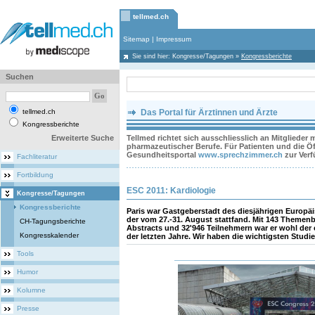
tellmed.ch
Sitemap
|
Impressum
Sie sind hier:
Kongresse/Tagungen
»
Kongressberichte
Suchen
tellmed.ch
Das Portal für Ärztinnen und Ärzte
Kongressberichte
Erweiterte Suche
Tellmed richtet sich ausschliesslich an Mitglieder
pharmazeutischer Berufe. Für Patienten und die Öff
Gesundheitsportal
www.sprechzimmer.ch
zur Ver
Fachliteratur
Fortbildung
ESC 2011: Kardiologie
Kongresse/Tagungen
Kongressberichte
Paris war Gastgeberstadt des diesjährigen Europ
der vom 27.-31. August stattfand. Mit 143 Themenb
CH-Tagungsberichte
Abstracts und 32'946 Teilnehmern war er wohl der
Kongresskalender
der letzten Jahre. Wir haben die wichtigsten Stud
Tools
Humor
Kolumne
Presse