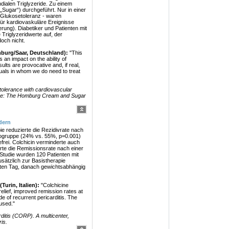
dialen Triglyzeride. Zu einem
Sugar“) durchgeführt. Nur in einer
 Glukosetoleranz - waren
für kardiovaskuläre Ereignisse
rung). Diabetiker und Patienten mit
Triglyzeridwerte auf, der
doch nicht.
mburg/Saar, Deutschland):
"This
 an impact on the ability of
sults are provocative and, if real,
iduals in whom we do need to treat
 tolerance with cardiovascular
ease: The Homburg Cream and Sugar
dern
e reduzierte die Rezidivrate nach
bogruppe (24% vs. 55%, p=0.001)
rei. Colchicin verminderte auch
rte die Remissionsrate nach einer
 Studie wurden 120 Patienten mit
usätzlich zur Basistherapie
sten Tag, danach gewichtsabhängig
urin, Italien):
"Colchicine
elief, improved remission rates at
e of recurrent pericarditis. The
used."
ditis (CORP). A multicenter,
is.