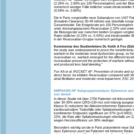
(2.26% vs. 2.60% pro 100 Personenjahre) und der Blut
numerisch weniger Fälle tödlicher sowie intrakranieller
(0.59% vs. 0.80%).
Die in Paris vorgestellte neue Subanalyse von 1447 Pati
(Kreatinin-Clearance 30-49 ml/min) war ebenfalls kong
Gesamtstudie: Die Ereignisrate pro 100 Personenjahre b
unter dosisangepasstem Rivaroxaban 2.32% und unter
die Blutungsrate war zwischen beiden Gruppen verglei
Raten tödlicher (0.23% vs. 0.43%) und intrakranieller
in der Rivaroxaban-Gruppe numerisch geringer.
Kommentar des Studienleiters Dr. Keith A Fox (Edi
the study was underpowered to prove the noninferiority 
warfarin in the moderate renal dysfunction group, no het
rivaroxaban vs. warfarin emerged for the different levels 
rivoraxaban preserved the protection of warfarin witho
and produced less fatal bleeding."
Fox KA et al. ROCKET AF: Prevention of stroke and sy
direct factor Xa inhibitor Rivaroxaban compared with War
atrial fibrillation and moderate renal impairment. ESC 20
EMPHASIS-HF Subgruppenanalyse: Eplerenon auch 
von Vorteil
In dieser Studie mit über 2700 Patienten mit linksvent
oder 30-35% wenn QRS>130 ms) und mässig ausgepräg
Klasse II) reduzierte der Aldosteronhemmer Eplerenon
kardiovaskulärer Todesfälle oder Spitalseinweisungen 
kombinierter Endpunkt) signifikant um 37% (p<0.0001).
22%, die Rate aller Spitalseinweisungen ebenfalls um 
wegen Herzinsuffizienz um 38% niedriger.
Besonders wichtig sei die in Paris präsentierte neue S
dass Eplerenon auch bei Patienten mit höherem Risiko (ä