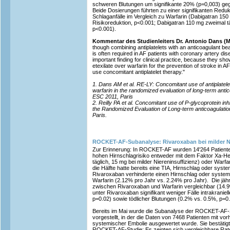
schweren Blutungen um signifikante 20% (p=0,003) gege
Beide Dosierungen führten zu einer signifikanten Redu
Schlaganfälle im Vergleich zu Warfarin (Dabigatran 150
Risikoreduktion, p<0.001; Dabigatran 110 mg zweimal tä
p<0.001).
Kommentar des Studienleiters Dr. Antonio Dans (Ma
though combining antiplatelets with an anticoagulant bear
is often required in AF patients with coronary artery di
important finding for clinical practice, because they sho
etexilate over warfarin for the prevention of stroke in
use concomitant antiplatelet therapy."
1. Dans AM et al. RE-LY: Concomitant use of antiplatele
warfarin in the randomized evaluation of long-term antic
ESC 2011, Paris
2. Reilly PA et al. Concomitant use of P-glycoprotein inhi
the Randomized Evaluation of Long-term anticoagulatio
Paris.
ROCKET-AF-Subanalyse: Rivaroxaban bei milder Ni
Zur Erinnerung: In ROCKET-AF wurden 14'264 Patiente
hohen Hirnschlagrisiko entweder mit dem Faktor Xa-
täglich, 15 mg bei milder Niereninsuffizienz) oder Warfa
die Hälfte hatte bereits eine TIA, Hirnschlag oder syste
Rivaroxaban verhinderte einen Hirnschlag oder system
Warfarin (2.12% pro Jahr vs. 2.24% pro Jahr).
Die jäh
zwischen Rivaroxaban und Warfarin vergleichbar (14.9%
unter Rivaroxaban signifikant weniger Fälle intrakranie
p=0.02) sowie tödlicher Blutungen (0.2% vs. 0.5%, p=0.
Bereits im Mai wurde die Subanalyse der ROCKET-AF-
vorgestellt, in der die Daten von 7468 Patienten mit vo
systemischer Embolie ausgewertet wurde. Sie bestätig
ROCKET-AF-Studie: Es zeigten sich vergleichbare Rat