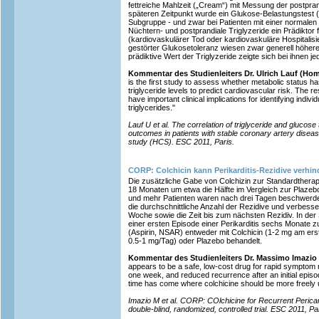
fettreiche Mahlzeit („Cream“) mit Messung der postpran
späteren Zeitpunkt wurde ein Glukose-Belastungstest („
Subgruppe - und zwar bei Patienten mit einer normalen
Nüchtern- und postprandiale Triglyzeride ein Prädiktor 
(kardiovaskulärer Tod oder kardiovaskuläre Hospitalisie
gestörter Glukosetoleranz wiesen zwar generell höhere 
prädiktive Wert der Triglyzeride zeigte sich bei ihnen je
Kommentar des Studienleiters Dr. Ulrich Lauf (Ho
is the first study to assess whether metabolic status has
triglyceride levels to predict cardiovascular risk. The re
have important clinical implications for identifying indiv
triglycerides."
Lauf U et al. The correlation of triglyceride and glucose
outcomes in patients with stable coronary artery dis
study (HCS). ESC 2011, Paris.
CORP: Colchicin kann Perikarditis-Rezidive verhin
Die zusätzliche Gabe von Colchizin zur Standardtherapi
18 Monaten um etwa die Hälfte im Vergleich zur Plaze
und mehr Patienten waren nach drei Tagen beschwerdef
die durchschnittliche Anzahl der Rezidive und verbesse
Woche sowie die Zeit bis zum nächsten Rezidiv. In der
einer ersten Episode einer Perikarditis sechs Monate z
(Aspirin, NSAR) entweder mit Colchicin (1-2 mg am er
0.5-1 mg/Tag) oder Plazebo behandelt.
Kommentar des Studienleiters Dr. Massimo Imazio (T
appears to be a safe, low-cost drug for rapid symptom r
one week, and reduced recurrence after an initial episod
time has come where colchicine should be more freely 
Imazio M et al. CORP: COlchicine for Recurrent Pericar
double-blind, randomized, controlled trial. ESC 2011, Par