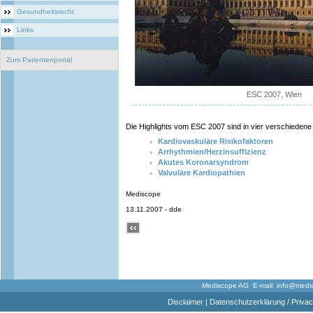
Gesundheitsrecht
Links
Zum Patientenportal
ESC 2007, Wien
Die Highlights vom ESC 2007 sind in vier verschiedene
Kardiovaskuläre Risikofaktoren
Arrhythmien/Herzinsuffizienz
Akutes Koronarsyndrom
Valvuläre Kardiopathien
Mediscope
13.11.2007 - dde
Mediscope AG E-mail:
info@medi
Disclaimer
|
Datenschutzerklärung / Privac