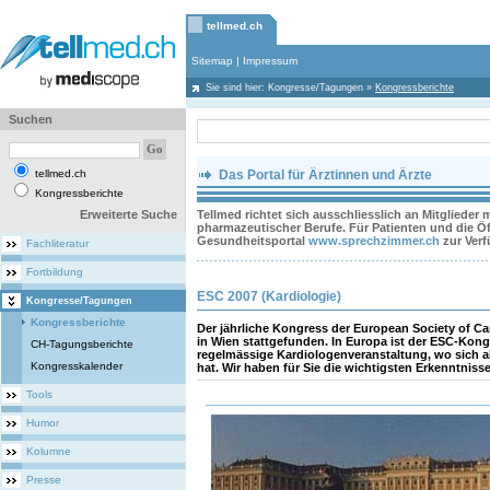
tellmed.ch
Sitemap
|
Impressum
Sie sind hier:
Kongresse/Tagungen
»
Kongressberichte
Suchen
tellmed.ch
Das Portal für Ärztinnen und Ärzte
Kongressberichte
Erweiterte Suche
Tellmed richtet sich ausschliesslich an Mitglieder
pharmazeutischer Berufe. Für Patienten und die Öff
Gesundheitsportal
www.sprechzimmer.ch
zur Ver
Fachliteratur
Fortbildung
ESC 2007 (Kardiologie)
Kongresse/Tagungen
Kongressberichte
Der jährliche Kongress der European Society of Ca
in Wien stattgefunden. In Europa ist der ESC-Kong
CH-Tagungsberichte
regelmässige Kardiologenveranstaltung, wo sich a
Kongresskalender
hat. Wir haben für Sie die wichtigsten Erkenntni
Tools
Humor
Kolumne
Presse