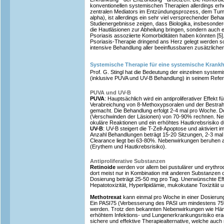
konventionellen systemischen Therapien allerdings erhe
zentralen Mediators im Entzündungsprozess, dem Tum
alpha), ist allerdings ein sehr viel versprechender Beh
Studienergebnisse zeigen, dass Biologika, insbesonde
die Hautläsionen zur Abheilung bringen, sondern auch e
Psoriasis assoziierte Komorbiditäten haben könnten [5]
Psoriasis-Therapie dringend ans Herz gelegt werden sol
intensive Behandlung aller beeinflussbaren zusätzliche
Systemische Therapie für eine systemische Krankh
Prof. G. Stingl hat die Bedeutung der einzelnen syste
(inklusive PUVA und UV-B Behandlung) in seinem Refera
PUVA und UV-B
PUVA
: Hauptsächlich wird ein antiproliferativer Effekt f
Verabreichung von 8-Methoxypsoralen und der Bestrahl
gemacht. Die Behandlung erfolgt 2-4 mal pro Woche. De
(Verschwinden der Läsionen) von 70-90% rechnen. Ne
okuläre Reaktionen und ein erhöhtes Hautkrebsrisiko d
UV-B
: UV-B steigert die T-Zell-Apoptose und aktiviert
Anzahl Behandlungen beträgt 15-20 Sitzungen, 2-3 mal
Clearance liegt bei 63-80%. Nebenwirkungen beruhen 
(Erythem und Hautkrebsrisiko).
Antiproliferative Substanzen
Retinoide
werden vor allem bei pustulärer und erythro
dort meist nur in Kombination mit anderen Substanzen o
Dosierung beträgt 25-50 mg pro Tag. Unerwünschte Effe
Hepatotoxizität, Hyperlipidämie, mukokutane Toxizität 
Methotrexat
kann einmal pro Woche in einer Dosierun
Ein PASI75 (Verbesserung des PASI um mindestens 75
werden. Trotz den bekannten Nebenwirkungen wie Häma
erhöhtem Infektions- und Lungenerkrankungsrisiko erac
sichere und effektive Therapiealternative, welche auch 