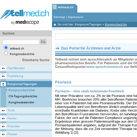
tellmed.ch
Sitemap
|
Impressum
Sie sind hier:
Kongresse/Tagungen
»
Kongressberichte
Suchen
Das Portal für Ärztinnen und Ärzte
tellmed.ch
Kongressberichte
Tellmed richtet sich ausschliesslich an Mitglieder
Erweiterte Suche
pharmazeutischer Berufe. Für Patienten und die Öff
Gesundheitsportal
www.sprechzimmer.ch
zur Ver
Fachliteratur
Fortbildung
Psoriasis
Kongresse/Tagungen
Kongressberichte
Psoriasis – eine stark belastende Krankheit
Mit einer Prävalenz von ca. 2% ist die Psoriasis eine h
CH-Tagungsberichte
MH. Boehncke brauchen 20% aller betroffenen Patient
Kongresskalender
einer von 4 Patienten hat eine Psoriasisarthritis. Der Ein
Lebensqualität wird von Betroffenen ähnlich empfunde
Tools
ernsthafte Krankheiten wie Diabetes, Krebs oder Herzi
den Betroffenen Frustrationen hervorrufen, ist naheliege
Faktor, der sich auf die Patienten-Compliance ungünstig
Humor
Ergebnisse einer grossen Patientenumfrage aus den USA
Psoriasispatienten angaben, aufgrund der Therapie frust
Kolumne
der Meinung, dass die zur Zeit verwendete Therapie ni
Abbildung 1) [2].
Presse