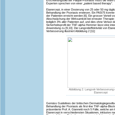
Erscheinungsbild der Plaque-Psoriasis muss die Wahl d
Experten sprechen von einer „patient based therapy“.
Etanercept, in einer Dosierung von 25 oder 50 mg täglich
Behandlung der Psoriasis erwiesen. Ein PASI75 konnte
der Patienten erreicht werden [6]. Ein grosser Vorteil vo
Abschwächung der Wirksamkeit bei erneuter Therapie [7].
lediglich 3% aller Patienten auf, und dies ohne Verlust de
Sicherheitsprofil der TNF-alpha-Hemmer lässt eine inter
Anwendung zu [9,10]. Die Langzeiteffektivität von Etan
Verbesserung illustriert Abbildung 2 [11]:
Abbildung 2: Langzeit-Verbesserung 
Etanercept
Gemäss Guidelines der britischen Dermatologiegesellsc
Behandlung der Psoriasis als first-line TNF-alpha-Blo
präsentierte Prof. A. Giannetti noch 5 Fälle, welche am kl
Etanercept in verschiedensten Situationen, inklusive n