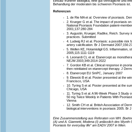
Einsatz früherer Biologika, eine gut verträgliche und eff
Behandlung der moderaten bis schweren Psoriasis ist.
Referenzen
1. de Rie MA et al. Overview of psoriasis. D
2. Krueger G et al. The impact of psoriasis on q
National Psoriasis Foundation patient-membe
2001;137:280-284
3. Augustin, Krueger, Radtke, Reich. Survey
practices. Submitted
4. Ludwig RJ et al. Psoriasis: a possible risk
artery calcification. Br J Dermatol 2007;156:
5. Wellen KE, Hotamisligil GS. Inflammation, s
2005;115:1111-1119
6. Leonardi CL et al. Etanercept as monotherap
NEJM 2003;349:2014-2022
7. Gordon KB et al. Clinical response in psori
then reinitiated on etanercept therapy. J Der
8. Etanercept EU SmPC, January 2007
9. Elewski B et al. Poster presented at the w
Francisco, USA
10. Tyring S et al. Poster presented at the 
Chicago, USA
11. Tyring S et al. A 96-Week Phase 3 Study o
50 mg Twice Weekly in Patients With Psoriasi
Vienna
12. Smith CH et al. British Association of Derm
biological interventions in psoriasis 2005. B
Eine Zusammenstellung aus Referaten von WH. Boehncke
(A) und A. Giannetti, Modena (I) anlässlich des Wyeth
Psoriasis for everyday life“ am EADV 2007 in Wien.