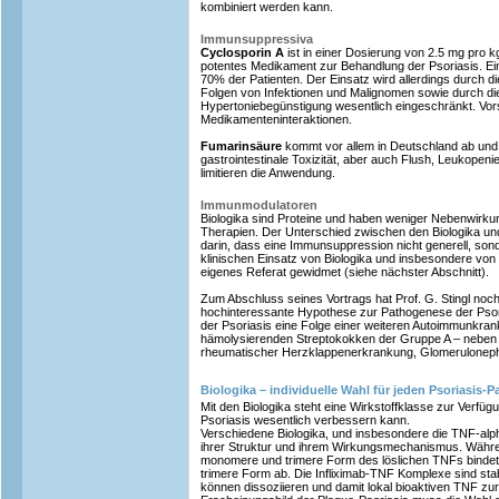
kombiniert werden kann.
Immunsuppressiva
Cyclosporin A
ist in einer Dosierung von 2.5 mg pro 
potentes Medikament zur Behandlung der Psoriasis. Ei
70% der Patienten. Der Einsatz wird allerdings durch d
Folgen von Infektionen und Malignomen sowie durch die
Hypertoniebegünstigung wesentlich eingeschränkt. Vors
Medikamenteninteraktionen.
Fumarinsäure
kommt vor allem in Deutschland ab und
gastrointestinale Toxizität, aber auch Flush, Leukopen
limitieren die Anwendung.
Immunmodulatoren
Biologika sind Proteine und haben weniger Nebenwirku
Therapien. Der Unterschied zwischen den Biologika u
darin, dass eine Immunsuppression nicht generell, sond
klinischen Einsatz von Biologika und insbesondere v
eigenes Referat gewidmet (siehe nächster Abschnitt).
Zum Abschluss seines Vortrags hat Prof. G. Stingl noch
hochinteressante Hypothese zur Pathogenese der Psoria
der Psoriasis eine Folge einer weiteren Autoimmunkrankh
hämolysierenden Streptokokken der Gruppe A – neben
rheumatischer Herzklappenerkrankung, Glomeruloneph
Biologika – individuelle Wahl für jeden Psoriasis-P
Mit den Biologika steht eine Wirkstoffklasse zur Verf
Psoriasis wesentlich verbessern kann.
Verschiedene Biologika, und insbesondere die TNF-alp
ihrer Struktur und ihrem Wirkungsmechanismus. Währen
monomere und trimere Form des löslichen TNFs bindet, z
trimere Form ab. Die Infliximab-TNF Komplexe sind sta
können dissoziieren und damit lokal bioaktiven TNF zur