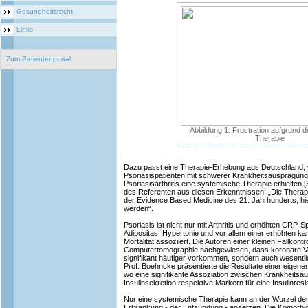
Gesundheitsrecht
Links
Zum Patientenportal
Abbildung 1: Frustration aufgrund d
Therapie
Dazu passt eine Therapie-Erhebung aus Deutschland,
Psoriasispatienten mit schwerer Krankheitsausprägung
Psoriasisarthritis eine systemische Therapie erhielten
des Referenten aus diesen Erkenntnissen: „Die Therapie
der Evidence Based Medicine des 21. Jahrhunderts, hie
werden“.
Psoriasis ist nicht nur mit Arthritis und erhöhten CRP-
Adipositas, Hypertonie und vor allem einer erhöhten ka
Mortalität assoziiert. Die Autoren einer kleinen Fallkontr
Computertomographie nachgewiesen, dass koronare Ver
signifikant häufiger vorkommen, sondern auch wesentlic
Prof. Boehncke präsentierte die Resultate einer eigenen
wo eine signifikante Assoziation zwischen Krankheitsa
Insulinsekretion respektive Markern für eine Insulinre
Nur eine systemische Therapie kann an der Wurzel de
Erkrankung - der Entzündung - ansetzen. Die Komorbid