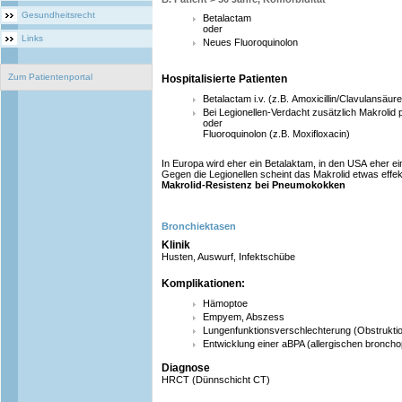
Gesundheitsrecht
Betalactam
oder
Links
Neues Fluoroquinolon
Zum Patientenportal
Hospitalisierte Patienten
Betalactam i.v. (z.B. Amoxicillin/Clavulansäur
Bei Legionellen-Verdacht zusätzlich Makrolid p.
oder
Fluoroquinolon (z.B. Moxifloxacin)
In Europa wird eher ein Betalaktam, in den USA eher ein
Gegen die Legionellen scheint das Makrolid etwas effekt
Makrolid-Resistenz bei Pneumokokken
Bronchiektasen
Klinik
Husten, Auswurf, Infektschübe
Komplikationen:
Hämoptoe
Empyem, Abszess
Lungenfunktionsverschlechterung (Obstruktion
Entwicklung einer aBPA (allergischen broncho
Diagnose
HRCT (Dünnschicht CT)