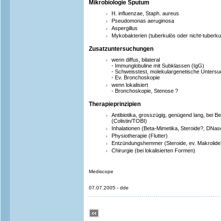
Mikrobiologie Sputum
H. influenzae, Staph. aureus
Pseudomonas aeruginosa
Aspergillus
Mykobakterien (tuberkulös oder nicht-tuberku
Zusatzuntersuchungen
wenn diffus, bilateral
- Immunglobuline mit Subklassen (IgG)
- Schweisstest, molekulargenetische Unters
- Ev. Bronchoskopie
wenn lokalisiert
- Bronchoskopie, Stenose ?
Therapieprinzipien
Antibiotika, grosszügig, genügend lang, bei Beda
(Colistin/TOBI)
Inhalationen (Beta-Mimetika, Steroide?, DNa
Physiotherapie (Flutter)
Entzündungshemmer (Steroide, ev. Makrolide
Chirurgie (bei lokalisierten Formen)
Mediscope
07.07.2005 - dde