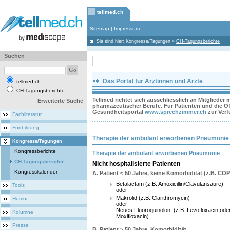
tellmed.ch
Sitemap
|
Impressum
Sie sind hier:
Kongresse/Tagungen
»
CH-Tagungsberichte
Suchen
Das Portal für Ärztinnen und Ärzte
tellmed.ch
CH-Tagungsberichte
Tellmed richtet sich ausschliesslich an Mitglieder
Erweiterte Suche
pharmazeutischer Berufe. Für Patienten und die Öff
Gesundheitsportal
www.sprechzimmer.ch
zur Ver
Fachliteratur
Fortbildung
Therapie der ambulant erworbenen Pneumonie 
Kongresse/Tagungen
Kongressberichte
Therapie der ambulant erworbenen Pneumonie
CH-Tagungsberichte
Nicht hospitalisierte Patienten
Kongresskalender
A. Patient < 50 Jahre, keine Komorbidität (z.B. CO
Betalactam (z.B. Amoxicillin/Clavulansäure)
Tools
oder
Makrolid (z.B. Clarithromycin)
Humor
oder
Neues Fluoroquinolon (z.B. Levofloxacin ode
Kolumne
Moxifloxacin)
Presse
B. Patient > 50 Jahre, Komorbidität