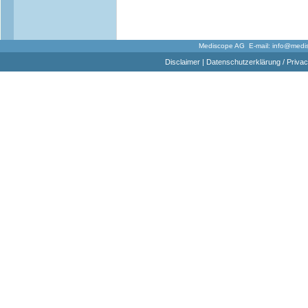
Mediscope AG E-mail:
info@medi
Disclaimer
|
Datenschutzerklärung / Privac