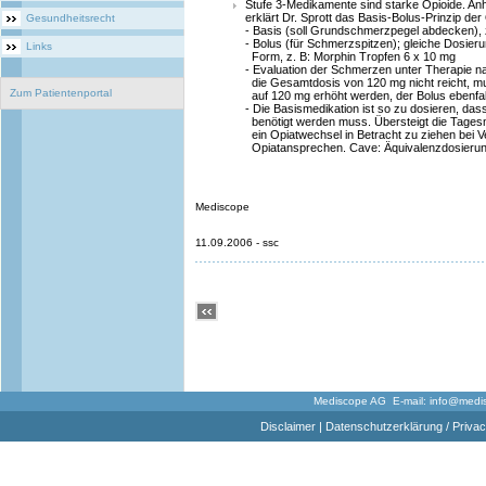
Stufe 3-Medikamente sind starke Opioide. Anh
erklärt Dr. Sprott das Basis-Bolus-Prinzip der
Gesundheitsrecht
- Basis (soll Grundschmerzpegel abdecken), 
- Bolus (für Schmerzspitzen); gleiche Dosierun
Links
Form, z. B: Morphin Tropfen 6 x 10 mg
- Evaluation der Schmerzen unter Therapie na
die Gesamtdosis von 120 mg nicht reicht, 
Zum Patientenportal
auf 120 mg erhöht werden, der Bolus ebenfal
- Die Basismedikation ist so zu dosieren, d
benötigt werden muss. Übersteigt die Tages
ein Opiatwechsel in Betracht zu ziehen bei V
Opiatansprechen. Cave: Äquivalenzdosierun
Mediscope
11.09.2006 - ssc
Mediscope AG E-mail:
info@medi
Disclaimer
|
Datenschutzerklärung / Privac