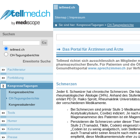
tellmed.ch
Sitemap
|
Impressum
Sie sind hier:
Kongresse/Tagungen
»
CH-Tagungsberichte
Suchen
Das Portal für Ärztinnen und Ärzte
tellmed.ch
CH-Tagungsberichte
Tellmed richtet sich ausschliesslich an Mitglieder
Erweiterte Suche
pharmazeutischer Berufe. Für Patienten und die Öff
Gesundheitsportal
www.sprechzimmer.ch
zur Ver
Fachliteratur
Fortbildung
Schmerzen
Kongresse/Tagungen
Jeder 6. Schweizer hat chronische Schmerzen. Die hä
Kongressberichte
rheumatologischer Ätiologie (34%). Anhand des Stufenl
CH-Tagungsberichte
erklärt PD Dr. Haiko Sprott, Rheumaklinik Universitätssp
der verschiedenen Medikamente.
Kongresskalender
Bei Schmerzen sind primär Stufe 1-Medikamen
Tools
Acetylsalicylsäure, Coxibe) indiziert. Je nach
Magenanamnese des Patienten ist ein Magensc
Humor
Persistieren die Schmerzen unter dieser Th
Stufe 2 (Tramadol, Tilidin, Codein) eingesetzt
Kolumne
„Codein ist zu wenig analgetisch, sein Stellen
auch Tramal wirkt seiner Ansicht nach mehr an
empfiehlt, diese Medikamentenstufe eher zu 
Presse