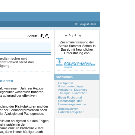
08. August 2026
Schrift:
Zusammenfassung der
Stroke Summer School in
Basel, mit freundlicher
Unterstütung von
 medizinischer und
entlichkeit steht das
fügung.
Nützliches
atienten
Fachportal
Gastroenterologie:
alb von einem Jahr ein Rezidiv,
Abklärung, Diagnose
egenüber wesentlich früheren
Therapie, Prävention
t aufgrund der effektiven
Eisen-Fachportal:
Eisenmangel und
Eisenmangelanämie
lung der Risikofaktoren und der
Sprechzimmer:
ler der Sekundärprävention nach
Patientenratgeber
 der Ätiologie und Pathogenese.
lle am häufigsten auf den Folgen
ehr spielen in der
 damit erneute kardiovaskuläre
dive, dann immer häufiger auch