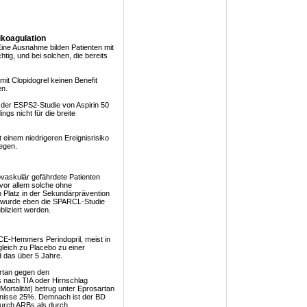
koagulation
 Eine Ausnahme bilden Patienten mit
htig, und bei solchen, die bereits
mit Clopidogrel keinen Benefit
en.
 der ESPS2-Studie von Aspirin 50
ings nicht für die breite
t einem niedrigeren Ereignisrisiko
iegen.
ovaskulär gefährdete Patienten
 vor allem solche ohne
 Platz in der Sekundärprävention
u wurde eben die SPARCL-Studie
liziert werden.
E-Hemmers Perindopril, meist in
leich zu Placebo zu einer
d das über 5 Jahre.
rtan gegen den
us nach TIA oder Hirnschlag
 Mortalität) betrug unter Eprosartan
eignisse 25%. Demnach ist der BD
durch ARBs als durch