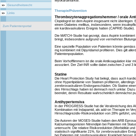
Myokardinfarkte.
Gesundheitsrecht
Therapie/Prävention
Links
Thrombozytenaggregationshemmer / orale Anti
Clopidogrel ist dem Aspirin insgesamt nicht überlegen.
einem Diabetes mellitus, insbesondere, wenn insulinpflic
Zum Patientenportal
ein kardiovaskuläres Ereignis hatten (CAPRIE-Studie).
Die MATCH-Studie hat gezeigt, dass Aspirin kombiniert 
bringt, insbesondere aufgrund von vermehrten Blutung
Eine spezielle Population von Patienten könnte gemäss
mg kombiniert mit Dipyridamol profitieren. Dies gilt allerd
Patientenpopulation.
Beim Vorhofflimmern ist die orale Antikoagulation klar mi
assoziiert. Der Ziel-INR sollte dabei zwischen 2 und 3 l
Statine
Die Heart Protection Study hat belegt, dass auch kardi
ohne Hyperlipidämie von Statinen profitieren, allerdings
zerebrovaskulären Endorganschäden. Ob Statine einen
des Hirnschlags haben ist demnach noch unklar. Daz
beendet, deren Resultate wahrscheinlich demnächst pub
Antihypertensiva
In der PROGRESS-Studie hat die Verabreichung des AC
Kombination mit Indapamid, als add-on Therapie im Verg
Hirnschlagrezidiv-Risikoreduktion von 28% geführt, un
Die Autoren der MOSES-Studie haben den ARB Eprosa
Kalziumantagonisten Nitrendipin bei Patienten mit Stat
untersucht. Die relative Risikoreduktion (Morbidität und
statistisch signifikante 21%, für zerebrovaskuläre Er
bei Patienten mit zerebrovaskulärer Krankheit besser 