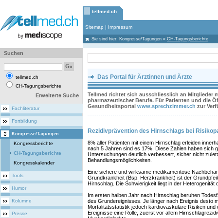
tellmed.ch
Sitemap
|
Impressum
Sie sind hier:
Kongresse/Tagungen
»
CH-Tagungsberichte
Suchen
Das Portal für Ärztinnen und Ärzte
tellmed.ch
CH-Tagungsberichte
Tellmed richtet sich ausschliesslich an Mitglieder
Erweiterte Suche
pharmazeutischer Berufe. Für Patienten und die Öff
Gesundheitsportal
www.sprechzimmer.ch
zur Ver
Fachliteratur
Fortbildung
Rezidivprävention des Hirnschlags bei Risikop
Kongresse/Tagungen
8% aller Patienten mit einem Hirnschlag erleiden innerh
Kongressberichte
nach 5 Jahren sind es 17%. Diese Zahlen haben sich g
CH-Tagungsberichte
Untersuchungen deutlich verbessert, sicher nicht zuletz
Behandlungsmöglichkeiten.
Kongresskalender
Eine sichere und wirksame medikamentöse Nachbehand
Tools
Grundkrankheit (Bsp. Herzkrankheit) ist der Grundpfei
Hirnschlag. Die Schwierigkeit liegt in der Heterogenität
Humor
Im ersten halben Jahr nach Hirnschlag beruhen Todesfä
Kolumne
des Grundereignisses. Je länger nach Ereignis desto m
Mortalitätsstatistik jedoch kardiovaskuläre Risiken und
Ereignisse eine Rolle, zuerst vor allem Hirnschlagrezi
Presse