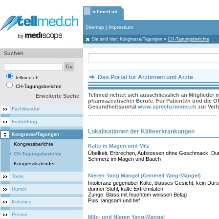
tellmed.ch
Sitemap
|
Impressum
Sie sind hier:
Kongresse/Tagungen
»
CH-Tagungsberichte
Suchen
Das Portal für Ärztinnen und Ärzte
tellmed.ch
CH-Tagungsberichte
Tellmed richtet sich ausschliesslich an Mitglieder
Erweiterte Suche
pharmazeutischer Berufe. Für Patienten und die Öff
Gesundheitsportal
www.sprechzimmer.ch
zur Ver
Fachliteratur
Fortbildung
Lokalisationen der Kälteerkrankungen
Kongresse/Tagungen
Kongressberichte
Kälte in Magen und Milz
Übelkeit, Erbrechen, Aufstossen ohne Geschmack, Durch
CH-Tagungsberichte
Schmerz im Magen und Bauch
Kongresskalender
Nieren-Yang Mangel (Generell Yang-Mangel)
Tools
Intoleranz gegenüber Kälte, blasses Gesicht, kein Durst
dünner Stuhl, kalte Extremitäten
Humor
Zunge: Blass mit feuchtem weissen Belag
Puls: langsam und tief
Kolumne
Presse
Milz- und Nieren Yang-Mangel