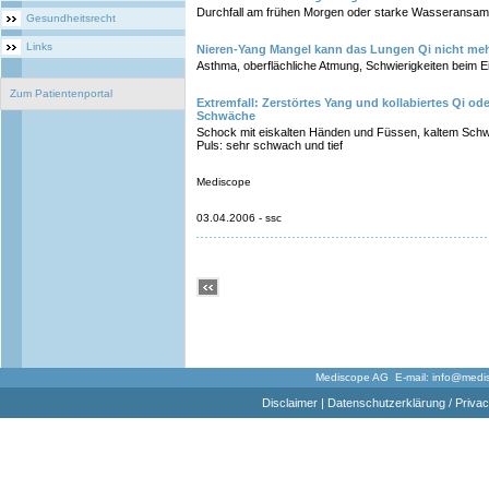
Durchfall am frühen Morgen oder starke Wasseransa
Gesundheitsrecht
Links
Nieren-Yang Mangel kann das Lungen Qi nicht m
Asthma, oberflächliche Atmung, Schwierigkeiten beim 
Zum Patientenportal
Extremfall: Zerstörtes Yang und kollabiertes Qi od
Schwäche
Schock mit eiskalten Händen und Füssen, kaltem Schw
Puls: sehr schwach und tief
Mediscope
03.04.2006 - ssc
Mediscope AG E-mail:
info@medi
Disclaimer
|
Datenschutzerklärung / Privac