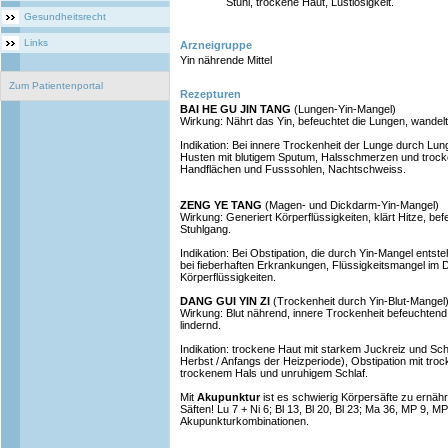
Stuhl, trockene Haut, Lustlosigkeit.
Gesundheitsrecht
Links
Arzneigruppe
Yin nährende Mittel
Zum Patientenportal
Rezepturen
BAI HE GU JIN TANG
(Lungen-Yin-Mangel)
Wirkung: Nährt das Yin, befeuchtet die Lungen, wande
Indikation: Bei innere Trockenheit der Lunge durch Lu
Husten mit blutigem Sputum, Halsschmerzen und trock
Handflächen und Fusssohlen, Nachtschweiss.
ZENG YE TANG
(Magen- und Dickdarm-Yin-Mangel)
Wirkung: Generiert Körperflüssigkeiten, klärt Hitze, bef
Stuhlgang.
Indikation: Bei Obstipation, die durch Yin-Mangel entst
bei fieberhaften Erkrankungen, Flüssigkeitsmangel i
Körperflüssigkeiten.
DANG GUI YIN ZI
(Trockenheit durch Yin-Blut-Mangel
Wirkung: Blut nährend, innere Trockenheit befeuchtend
lindernd.
Indikation: trockene Haut mit starkem Juckreiz und S
Herbst / Anfangs der Heizperiode), Obstipation mit tr
trockenem Hals und unruhigem Schlaf.
Mit
Akupunktur
ist es schwierig Körpersäfte zu ernäh
Säften! Lu 7 + Ni 6; Bl 13, Bl 20, Bl 23; Ma 36, MP 9, M
Akupunkturkombinationen.