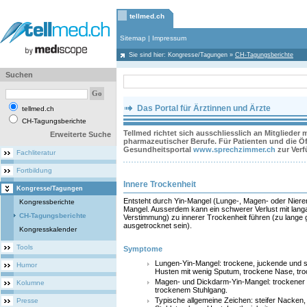
tellmed.ch
Sitemap
|
Impressum
Sie sind hier:
Kongresse/Tagungen
»
CH-Tagungsberichte
Suchen
Das Portal für Ärztinnen und Ärzte
tellmed.ch
CH-Tagungsberichte
Tellmed richtet sich ausschliesslich an Mitglieder
Erweiterte Suche
pharmazeutischer Berufe. Für Patienten und die Öff
Gesundheitsportal
www.sprechzimmer.ch
zur Ver
Fachliteratur
Fortbildung
Innere Trockenheit
Kongresse/Tagungen
Entsteht durch Yin-Mangel (Lunge-, Magen- oder Nieren
Kongressberichte
Mangel. Ausserdem kann ein schwerer Verlust mit lang
CH-Tagungsberichte
Verstimmung) zu innerer Trockenheit führen (zu lange 
ausgetrocknet sein).
Kongresskalender
Tools
Symptome
Lungen-Yin-Mangel: trockene, juckende und 
Humor
Husten mit wenig Sputum, trockene Nase, tro
Magen- und Dickdarm-Yin-Mangel: trockener M
Kolumne
trockenem Stuhlgang.
Typische allgemeine Zeichen: steifer Nacken
Presse