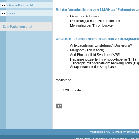
Gesundheitsrecht
Bei der Verschreibung von LMWH auf Folgendes a
Links
Gewichts-Adaption
Dosierung je nach Nierenfunktion
Monitoring der Thrombocyten
Zum Patientenportal
Ursachen für eine Thrombose unter Antikoagulati
Antikoagulation: Einstellung?, Dosierung?
Malignom (Trousseau)
Anti-Phospholipid Syndrom (APS)
Heparin-induzierte Thrombocytopenie (HIT)
- Therapie mit alternativem Antikoagulans (Bsp
Antagonisten in der Akutphase
Mediscope
08.07.2005 - dde
Mediscope AG E-mail:
info@medi