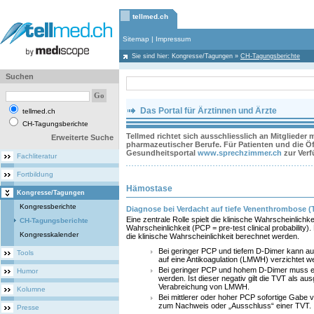
tellmed.ch
Sitemap
|
Impressum
Sie sind hier:
Kongresse/Tagungen
»
CH-Tagungsberichte
Suchen
Das Portal für Ärztinnen und Ärzte
tellmed.ch
CH-Tagungsberichte
Tellmed richtet sich ausschliesslich an Mitglieder
Erweiterte Suche
pharmazeutischer Berufe. Für Patienten und die Öff
Gesundheitsportal
www.sprechzimmer.ch
zur Ver
Fachliteratur
Fortbildung
Hämostase
Kongresse/Tagungen
Kongressberichte
Diagnose bei Verdacht auf tiefe Venenthrombose (
Eine zentrale Rolle spielt die klinische Wahrscheinlichke
CH-Tagungsberichte
Wahrscheinlichkeit (PCP = pre-test clinical probability)
Kongresskalender
die klinische Wahrscheinlichkeit berechnet werden.
Bei geringer PCP und tiefem D-Dimer kann auf
Tools
auf eine Antikoagulation (LMWH) verzichtet w
Bei geringer PCP und hohem D-Dimer muss ei
Humor
werden. Ist dieser negativ gilt die TVT als a
Verabreichung von LMWH.
Kolumne
Bei mittlerer oder hoher PCP sofortige Gab
zum Nachweis oder „Ausschluss“ einer TVT.
Presse