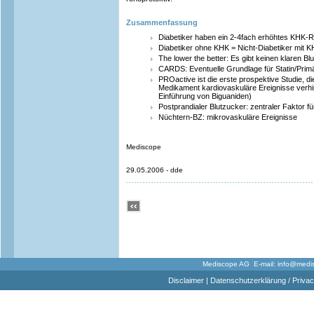
Zusammenfassung
Diabetiker haben ein 2-4fach erhöhtes KHK-R
Diabetiker ohne KHK = Nicht-Diabetiker mit 
The lower the better: Es gibt keinen klaren Blu
CARDS: Eventuelle Grundlage für Statin/Primä
PROactive ist die erste prospektive Studie, d
Medikament kardiovaskuläre Ereignisse verh
Einführung von Biguaniden)
Postprandialer Blutzucker: zentraler Faktor 
Nüchtern-BZ: mikrovaskuläre Ereignisse
Mediscope
29.05.2006 - dde
Mediscope AG E-mail:
info@medi
Disclaimer
|
Datenschutzerklärung / Privac