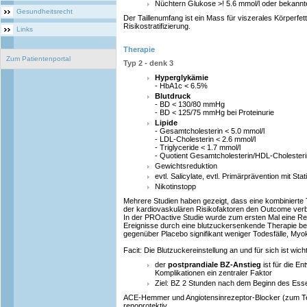
Nüchtern Glukose >! 5.6 mmol/l oder bekannte
Gesundheitsrecht
Der Taillenumfang ist ein Mass für viszerales Körperfet
Risikostratifizierung.
Links
Therapie
Zum Patientenportal
Typ 2 - denk 3
Hyperglykämie
- HbA1c < 6.5%
Blutdruck
- BD < 130/80 mmHg
- BD < 125/75 mmHg bei Proteinurie
Lipide
- Gesamtcholesterin < 5.0 mmol/l
- LDL-Cholesterin < 2.6 mmol/l
- Triglyceride < 1.7 mmol/l
- Quotient Gesamtcholesterin/HDL-Cholesteri
Gewichtsreduktion
evtl. Salicylate, evtl. Primärprävention mit S
Nikotinstopp
Mehrere Studien haben gezeigt, dass eine kombinierte
der kardiovaskulären Risikofaktoren den Outcome verb
In der PROactive Studie wurde zum ersten Mal eine Re
Ereignisse durch eine blutzuckersenkende Therapie bel
gegenüber Placebo signifikant weniger Todesfälle, Myok
Facit: Die Blutzuckereinstellung an und für sich ist wicht
der
postprandiale BZ-Anstieg
ist für die E
Komplikationen ein zentraler Faktor
Ziel: BZ 2 Stunden nach dem Beginn des Essen
ACE-Hemmer und Angiotensinrezeptor-Blocker (zum Teil
renoprotektiv.