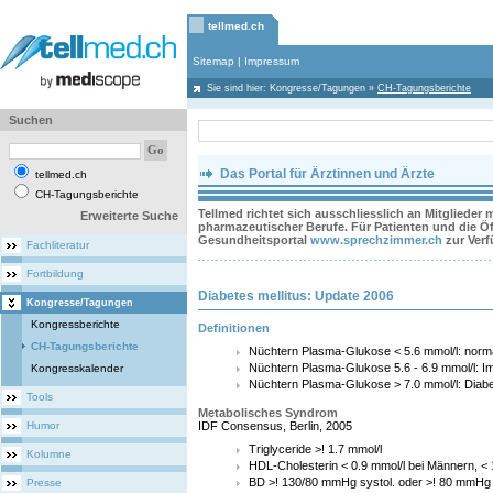
tellmed.ch
Sitemap
|
Impressum
Sie sind hier:
Kongresse/Tagungen
»
CH-Tagungsberichte
Suchen
Das Portal für Ärztinnen und Ärzte
tellmed.ch
CH-Tagungsberichte
Tellmed richtet sich ausschliesslich an Mitglieder
Erweiterte Suche
pharmazeutischer Berufe. Für Patienten und die Öff
Gesundheitsportal
www.sprechzimmer.ch
zur Ver
Fachliteratur
Fortbildung
Diabetes mellitus: Update 2006
Kongresse/Tagungen
Kongressberichte
Definitionen
CH-Tagungsberichte
Nüchtern Plasma-Glukose < 5.6 mmol/l: norm
Nüchtern Plasma-Glukose 5.6 - 6.9 mmol/l: I
Kongresskalender
Nüchtern Plasma-Glukose > 7.0 mmol/l: Diabe
Tools
Metabolisches Syndrom
Humor
IDF Consensus, Berlin, 2005
Triglyceride >! 1.7 mmol/l
Kolumne
HDL-Cholesterin < 0.9 mmol/l bei Männern, < 
BD >! 130/80 mmHg systol. oder >! 80 mmHg 
Presse