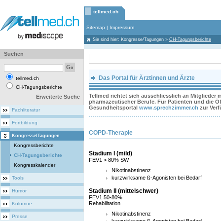
tellmed.ch
Sitemap
|
Impressum
Sie sind hier:
Kongresse/Tagungen
»
CH-Tagungsberichte
Suchen
Das Portal für Ärztinnen und Ärzte
tellmed.ch
CH-Tagungsberichte
Tellmed richtet sich ausschliesslich an Mitglieder
Erweiterte Suche
pharmazeutischer Berufe. Für Patienten und die Öff
Gesundheitsportal
www.sprechzimmer.ch
zur Ver
Fachliteratur
Fortbildung
COPD-Therapie
Kongresse/Tagungen
Kongressberichte
Stadium I (mild)
CH-Tagungsberichte
FEV1 > 80% SW
Kongresskalender
Nikotinabstinenz
kurzwirksame ß-Agonisten bei Bedarf
Tools
Stadium II (mittelschwer)
Humor
FEV1 50-80%
Rehabilitation
Kolumne
Nikotinabstinenz
Presse