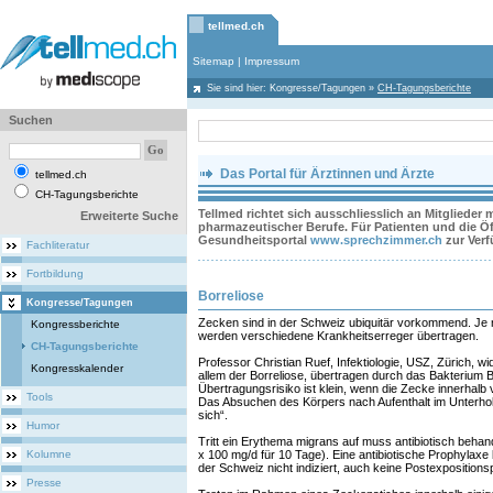
tellmed.ch
Sitemap
|
Impressum
Sie sind hier:
Kongresse/Tagungen
»
CH-Tagungsberichte
Suchen
Das Portal für Ärztinnen und Ärzte
tellmed.ch
CH-Tagungsberichte
Tellmed richtet sich ausschliesslich an Mitglieder
Erweiterte Suche
pharmazeutischer Berufe. Für Patienten und die Öff
Gesundheitsportal
www.sprechzimmer.ch
zur Ver
Fachliteratur
Fortbildung
Borreliose
Kongresse/Tagungen
Zecken sind in der Schweiz ubiquitär vorkommend. Je
Kongressberichte
werden verschiedene Krankheitserreger übertragen.
CH-Tagungsberichte
Professor Christian Ruef, Infektiologie, USZ, Zürich, 
Kongresskalender
allem der Borreliose, übertragen durch das Bakterium Bo
Übertragungsrisiko ist klein, wenn die Zecke innerhalb 
Tools
Das Absuchen des Körpers nach Aufenthalt im Unterho
sich“.
Humor
Tritt ein Erythema migrans auf muss antibiotisch behan
Kolumne
x 100 mg/d für 10 Tage). Eine antibiotische Prophylaxe b
der Schweiz nicht indiziert, auch keine Postexposition
Presse