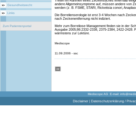
Treten im Rahmen eines Zeckenstiches innerhalb einige
andere Allgemeinsymptome auf, müssen andere von Ze
Gesundheitsrecht
werden (z. B. FSME, STARI, Rickettsia conori, Anapla
Links
Die Borrelienserologie ist erst 3-4 Wochen nach Zeckens
nach Zeckenentfernung nicht indiziert.
Mehr zum Borreliose-Management finden sie in der Sch
Zum Patientenportal
Ausgabe 2005;86:2332-2338, 2375-2384, 2422-2428. Pro
wärmstens zur Lektüre.
Mediscope
11.09.2006 - ssc
Mediscope AG E-mail:
info@medi
Disclaimer
|
Datenschutzerklärung / Privac