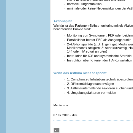
normale Lungenfunktion
minimale oder keine Nebenwirkungen der Ast
Aktionsplan
Wichtig ist das Patienten-Selbstmonitoring mittels Aktio
beachtenden Punkte sind:
Monitoring von Symptomen, PEF oder beidem
Persönlicher bester PEF als Ausgangspunkt
2-4 Aktionspunkte (z.B. 1: geht gut, Medis wei
Medikament x steigern; 3: sehr kurzatmig, Hau
144 oder HA sofort anrufen)
Instruktion für ICS und systemische Steroide
Instruktion über Kriterien der HA-Konsultation
Wenn das Asthma nicht anspricht
1. Compliance / Inhalationstechnik überprüfen
2. Differentialdiagnosen erwägen
3. Asthmaunterhaltende Faktoren suchen und
4. Umgebungsfaktoren vermeiden
Mediscope
07.07.2005 - dde