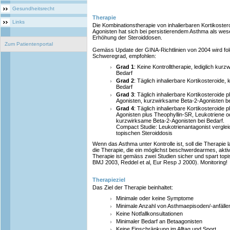
Gesundheitsrecht
Therapie
Links
Die Kombinationstherapie von inhalierbaren Kortikoste
Agonisten hat sich bei persistierendem Asthma als wesen
Erhöhung der Steroiddosen.
Zum Patientenportal
Gemäss Update der GINA-Richtlinien von 2004 wird fo
Schweregrad, empfohlen:
Grad 1
: Keine Kontrolltherapie, lediglich ku
Bedarf
Grad 2
: Täglich inhalierbare Kortikosteroide
Bedarf
Grad 3
: Täglich inhalierbare Kortikosteroide 
Agonisten, kurzwirksame Beta-2-Agonisten be
Grad 4
: Täglich inhalierbare Kortikosteroide 
Agonisten plus Theophyllin-SR, Leukotriene od
kurzwirksame Beta-2-Agonisten bei Bedarf.
Compact Studie: Leukotrienantagonist verglei
topischen Steroiddosis
Wenn das Asthma unter Kontrolle ist, soll die Therapie
die Therapie, die ein möglichst beschwerdearmes, akti
Therapie ist gemäss zwei Studien sicher und spart topi
BMJ 2003, Reddel et al, Eur Resp J 2000). Monitoring!
Therapieziel
Das Ziel der Therapie beinhaltet:
Minimale oder keine Symptome
Minimale Anzahl von Asthmaepisoden/-anfälle
Keine Notfallkonsultationen
Minimaler Bedarf an Betaagonisten
Keine Einschränkung im Alltag und Sport