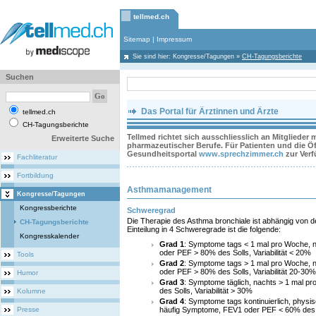
tellmed.ch
Sitemap
|
Impressum
Sie sind hier:
Kongresse/Tagungen
»
CH-Tagungsberichte
Suchen
Das Portal für Ärztinnen und Ärzte
tellmed.ch
CH-Tagungsberichte
Tellmed richtet sich ausschliesslich an Mitglieder
Erweiterte Suche
pharmazeutischer Berufe. Für Patienten und die Öff
Gesundheitsportal
www.sprechzimmer.ch
zur Ver
Fachliteratur
Fortbildung
Asthmamanagement
Kongresse/Tagungen
Kongressberichte
Schweregrad
Die Therapie des Asthma bronchiale ist abhängig von 
CH-Tagungsberichte
Einteilung in 4 Schweregrade ist die folgende:
Kongresskalender
Grad 1
: Symptome tags < 1 mal pro Woche, 
oder PEF > 80% des Solls, Variabilität < 20%
Tools
Grad 2
: Symptome tags > 1 mal pro Woche, 
oder PEF > 80% des Solls, Variabilität 20-30%
Humor
Grad 3
: Symptome täglich, nachts > 1 mal 
des Solls, Variabilität > 30%
Kolumne
Grad 4
: Symptome tags kontinuierlich, physis
Presse
häufig Symptome, FEV1 oder PEF < 60% des So