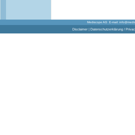
Mediscope AG E-mail:
info@medi
Disclaimer
|
Datenschutzerklärung / Privac