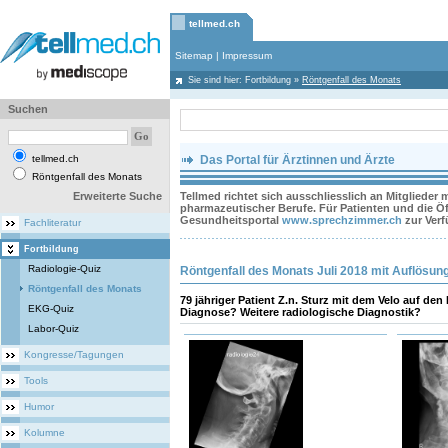
tellmed.ch
Sitemap
|
Impressum
Sie sind hier:
Fortbildung
»
Röntgenfall des Monats
Suchen
tellmed.ch
Das Portal für Ärztinnen und Ärzte
Röntgenfall des Monats
Erweiterte Suche
Tellmed richtet sich ausschliesslich an Mitglieder
pharmazeutischer Berufe. Für Patienten und die Öff
Gesundheitsportal
www.sprechzimmer.ch
zur Ver
Fachliteratur
Fortbildung
Radiologie-Quiz
Röntgenfall des Monats Juli 2018 mit Auflösun
Röntgenfall des Monats
79 jähriger Patient Z.n. Sturz mit dem Velo auf d
EKG-Quiz
Diagnose? Weitere radiologische Diagnostik?
Labor-Quiz
Kongresse/Tagungen
Tools
Humor
Kolumne