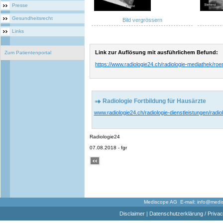
Presse
Gesundheitsrecht
Bild vergrössern
Links
Link zur Auflösung mit ausführlichem Befund:
Zum Patientenportal
https://www.radiologie24.ch/radiologie-mediathek/ro
Radiologie Fortbildung für Hausärzte
www.radiologie24.ch/radiologie-dienstleistungen/radiol
Radiologie24
07.08.2018 - fgr
Mediscope AG E-mail:
info@medi
Disclaimer
|
Datenschutzerklärung / Privac