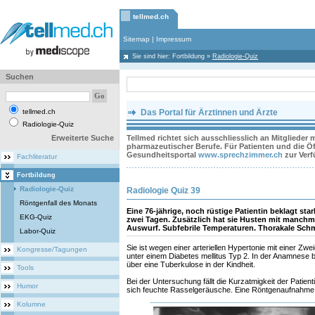
tellmed.ch
Sitemap
|
Impressum
Sie sind hier:
Fortbildung
»
Radiologie-Quiz
Suchen
tellmed.ch
Das Portal für Ärztinnen und Ärzte
Radiologie-Quiz
Erweiterte Suche
Tellmed richtet sich ausschliesslich an Mitglieder
pharmazeutischer Berufe. Für Patienten und die Öff
Gesundheitsportal
www.sprechzimmer.ch
zur Ver
Fachliteratur
Fortbildung
Radiologie-Quiz
Radiologie Quiz 39
Röntgenfall des Monats
Eine 76-jährige, noch rüstige Patientin beklagt s
EKG-Quiz
zwei Tagen. Zusätzlich hat sie Husten mit manchm
Auswurf. Subfebrile Temperaturen. Thorakale Sch
Labor-Quiz
Sie ist wegen einer arteriellen Hypertonie mit einer Zwe
Kongresse/Tagungen
unter einem Diabetes mellitus Typ 2. In der Anamnese b
über eine Tuberkulose in der Kindheit.
Tools
Bei der Untersuchung fällt die Kurzatmigkeit der Patienti
Humor
sich feuchte Rasselgeräusche. Eine Röntgenaufnahme i
Kolumne