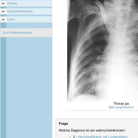
Presse
Gesundheitsrecht
Links
Zum Patientenportal
Thorax pa
Bild vergrössern
Frage
Welche Diagnose ist am wahrscheinlichsten:
1 -
Herzinsuffizienz mit Lungenödem