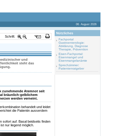
06. August 2026
Nützliches
Schrift:
Fachportal
Gastroenterologie:
Abklärung, Diagnose
Therapie, Prävention
Eisen-Fachportal:
Eisenmangel und
 medizinischer und
Eisenmangelanämie
entlichkeit steht das
Sprechzimmer:
fügung.
Patientenratgeber
tark zunehmende Atemnot seit
al bräunlich-gelblichem
merzen werden verneint.
ierkombination behandelt und leidet
erichtet die Patientin ausserdem
n sofort auf. Basal beidseits finden
st nur liegend möglich.