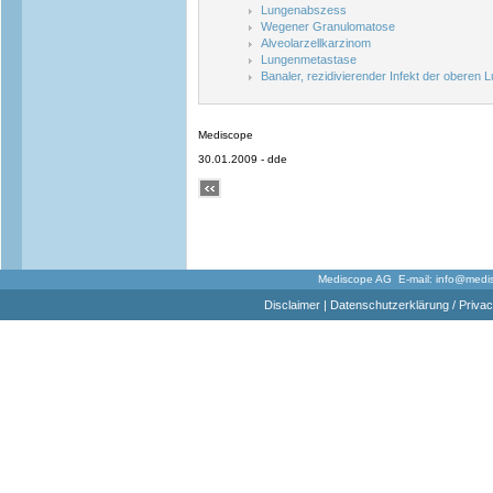
Lungenabszess
Wegener Granulomatose
Alveolarzellkarzinom
Lungenmetastase
Banaler, rezidivierender Infekt der oberen 
Mediscope
30.01.2009 - dde
Mediscope AG E-mail:
info@medi
Disclaimer
|
Datenschutzerklärung / Privac