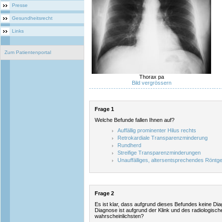
Presse
Gesundheitsrecht
Links
Zum Patientenportal
Thorax pa
Bild vergrössern
Frage 1
Welche Befunde fallen Ihnen auf?
Auffällig prominenter Hilus rechts
Retrokardiale Transparenzminderung
Rundherd
Streifige Transparenzminderungen
Unauffälliges, altersentsprechendes Röntge
Frage 2
Es ist klar, dass aufgrund dieses Befundes keine Di
Diagnose ist aufgrund der Klink und des radiologis
wahrscheinlichsten?