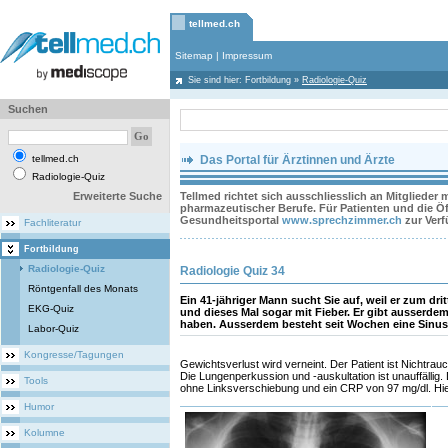
tellmed.ch
Sitemap
|
Impressum
Sie sind hier:
Fortbildung
»
Radiologie-Quiz
Suchen
tellmed.ch
Das Portal für Ärztinnen und Ärzte
Radiologie-Quiz
Erweiterte Suche
Tellmed richtet sich ausschliesslich an Mitglieder
pharmazeutischer Berufe. Für Patienten und die Öff
Gesundheitsportal
www.sprechzimmer.ch
zur Ver
Fachliteratur
Fortbildung
Radiologie-Quiz
Radiologie Quiz 34
Röntgenfall des Monats
Ein 41-jähriger Mann sucht Sie auf, weil er zum drit
EKG-Quiz
und dieses Mal sogar mit Fieber. Er gibt ausserde
haben. Ausserdem besteht seit Wochen eine Sinusiti
Labor-Quiz
Kongresse/Tagungen
Gewichtsverlust wird verneint. Der Patient ist Nichtrauc
Die Lungenperkussion und -auskultation ist unauffällig
Tools
ohne Linksverschiebung und ein CRP von 97 mg/dl. Hie
Humor
Kolumne