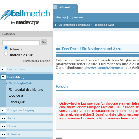
tellmed.ch
Sitemap
|
Impressum
Sie sind hier:
Fortbildung
»
Radiologie-Quiz
Suchen
Das Portal für Ärztinnen und Ärzte
tellmed.ch
Radiologie-Quiz
Tellmed richtet sich ausschliesslich an Mitglieder
Erweiterte Suche
pharmazeutischer Berufe. Für Patienten und die Öff
Gesundheitsportal
www.sprechzimmer.ch
zur Ver
Fachliteratur
Fortbildung
Radiologie-Quiz
Falsch
Röntgenfall des Monats
EKG-Quiz
Labor-Quiz
Osteolytische Läsionen bei Amyloidose erinnern tats
das Bild bei einem Multiplen Myelom. Die Läsionen si
Kongresse/Tagungen
von variabler Grösse (charakteristisch beim multiple
die relativ einheitliche Grösse) und die Läsionen tret
Tools
im proximalen Humerus oder proximalen Femur auf.
Humor
Kolumne