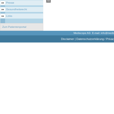
Presse
Gesundheitsrecht
Links
Zum Patientenportal
Mediscope AG E-mail:
info@medi
Disclaimer
|
Datenschutzerklärung / Privac