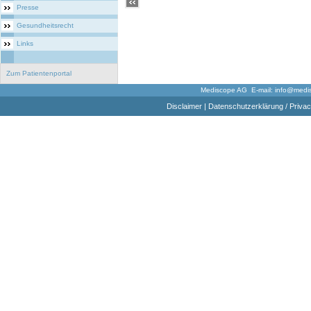
Presse
Gesundheitsrecht
Links
Zum Patientenportal
Mediscope AG E-mail:
info@medi
Disclaimer
|
Datenschutzerklärung / Privac