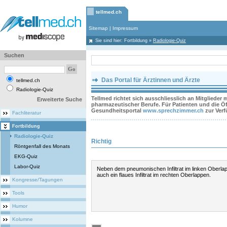
tellmed.ch
Sitemap
|
Impressum
Sie sind hier:
Fortbildung
»
Radiologie-Quiz
Suchen
Das Portal für Ärztinnen und Ärzte
tellmed.ch
Radiologie-Quiz
Tellmed richtet sich ausschliesslich an Mitglieder
Erweiterte Suche
pharmazeutischer Berufe. Für Patienten und die Öff
Gesundheitsportal
www.sprechzimmer.ch
zur Ver
Fachliteratur
Fortbildung
Radiologie-Quiz
Richtig
Röntgenfall des Monats
EKG-Quiz
Labor-Quiz
Neben dem pneumonischen Infiltrat im linken Oberla
auch ein flaues Infiltrat im rechten Oberlappen.
Kongresse/Tagungen
Tools
Humor
Kolumne