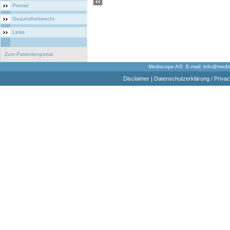
Presse
Gesundheitsrecht
Links
Zum Patientenportal
Mediscope AG E-mail:
info@medi
Disclaimer
|
Datenschutzerklärung / Privac