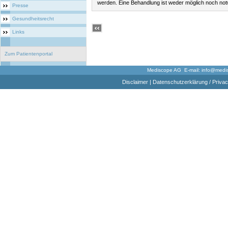
werden. Eine Behandlung ist weder möglich noch not
Presse
Gesundheitsrecht
Links
Zum Patientenportal
Mediscope AG E-mail:
info@medi
Disclaimer
|
Datenschutzerklärung / Privac