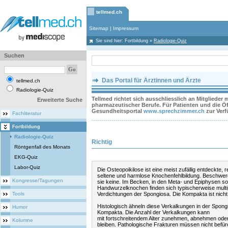
tellmed.ch
Sitemap
|
Impressum
Sie sind hier:
Fortbildung
»
Radiologie-Quiz
Suchen
Das Portal für Ärztinnen und Ärzte
tellmed.ch
Radiologie-Quiz
Tellmed richtet sich ausschliesslich an Mitglieder
Erweiterte Suche
pharmazeutischer Berufe. Für Patienten und die Öff
Gesundheitsportal
www.sprechzimmer.ch
zur Ver
Fachliteratur
Fortbildung
Radiologie-Quiz
Richtig
Röntgenfall des Monats
EKG-Quiz
Labor-Quiz
Die Osteopoikilose ist eine meist zufällig entdeckte, re
seltene und harmlose Knochenfehlbildung. Beschwe
Kongresse/Tagungen
sie keine. Im Becken, in den Meta- und Epiphysen so
Handwurzelknochen finden sich typischerweise multip
Tools
Verdichtungen der Spongiosa. Die Kompakta ist nicht 
Histologisch ähneln diese Verkalkungen in der Spong
Humor
Kompakta. Die Anzahl der Verkalkungen kann
mit fortschreitendem Alter zunehmen, abnehmen oder 
Kolumne
bleiben. Pathologische Frakturen müssen nicht befür