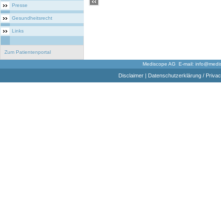
Presse
Gesundheitsrecht
Links
Zum Patientenportal
Mediscope AG E-mail:
info@medi
Disclaimer
|
Datenschutzerklärung / Privac