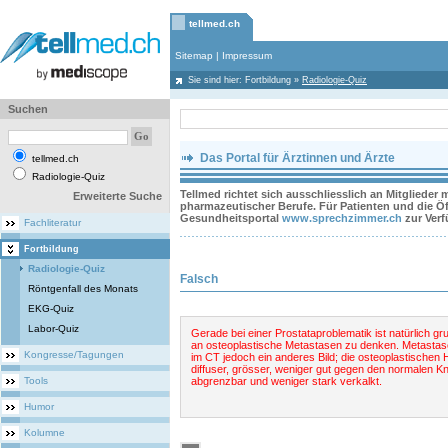
tellmed.ch
Sitemap
|
Impressum
Sie sind hier:
Fortbildung
»
Radiologie-Quiz
Suchen
Das Portal für Ärztinnen und Ärzte
tellmed.ch
Radiologie-Quiz
Tellmed richtet sich ausschliesslich an Mitglieder
Erweiterte Suche
pharmazeutischer Berufe. Für Patienten und die Öff
Gesundheitsportal
www.sprechzimmer.ch
zur Ver
Fachliteratur
Fortbildung
Radiologie-Quiz
Falsch
Röntgenfall des Monats
EKG-Quiz
Labor-Quiz
Gerade bei einer Prostataproblematik ist natürlich gr
an osteoplastische Metastasen zu denken. Metasta
Kongresse/Tagungen
im CT jedoch ein anderes Bild; die osteoplastischen 
diffuser, grösser, weniger gut gegen den normalen 
Tools
abgrenzbar und weniger stark verkalkt.
Humor
Kolumne