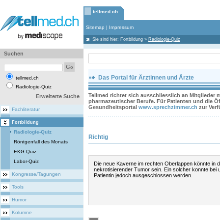
tellmed.ch
Sitemap
|
Impressum
Sie sind hier:
Fortbildung
»
Radiologie-Quiz
Suchen
Das Portal für Ärztinnen und Ärzte
tellmed.ch
Radiologie-Quiz
Tellmed richtet sich ausschliesslich an Mitglieder
Erweiterte Suche
pharmazeutischer Berufe. Für Patienten und die Öff
Gesundheitsportal
www.sprechzimmer.ch
zur Ver
Fachliteratur
Fortbildung
Radiologie-Quiz
Richtig
Röntgenfall des Monats
EKG-Quiz
Labor-Quiz
Die neue Kaverne im rechten Oberlappen könnte in de
nekrotisierender Tumor sein. Ein solcher konnte bei 
Kongresse/Tagungen
Patientin jedoch ausgeschlossen werden.
Tools
Humor
Kolumne