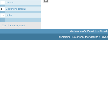
Presse
Gesundheitsrecht
Links
Zum Patientenportal
Mediscope AG E-mail:
info@medi
Disclaimer
|
Datenschutzerklärung / Privac