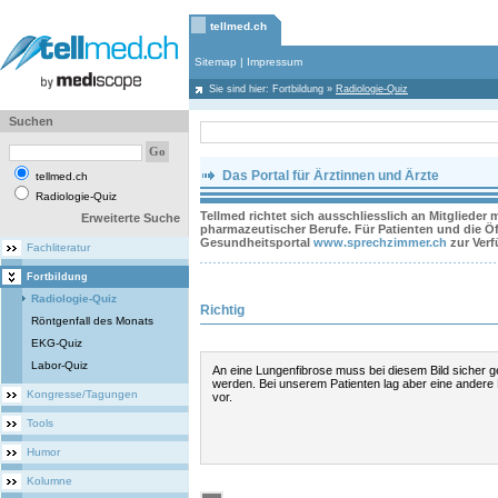
tellmed.ch
Sitemap
|
Impressum
Sie sind hier:
Fortbildung
»
Radiologie-Quiz
Suchen
Das Portal für Ärztinnen und Ärzte
tellmed.ch
Radiologie-Quiz
Tellmed richtet sich ausschliesslich an Mitglieder
Erweiterte Suche
pharmazeutischer Berufe. Für Patienten und die Öff
Gesundheitsportal
www.sprechzimmer.ch
zur Ver
Fachliteratur
Fortbildung
Radiologie-Quiz
Richtig
Röntgenfall des Monats
EKG-Quiz
Labor-Quiz
An eine Lungenfibrose muss bei diesem Bild sicher 
werden. Bei unserem Patienten lag aber eine andere 
Kongresse/Tagungen
vor.
Tools
Humor
Kolumne