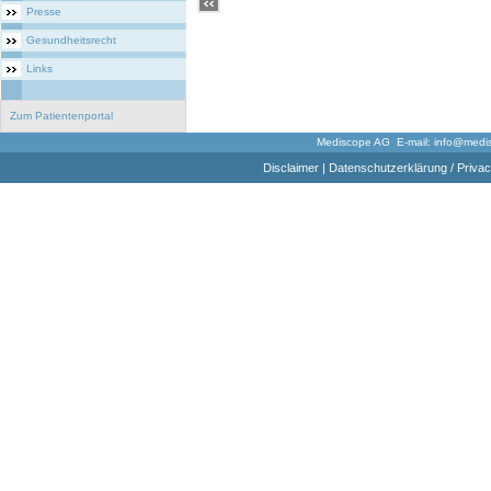
Presse
Gesundheitsrecht
Links
Zum Patientenportal
Mediscope AG E-mail:
info@medi
Disclaimer
|
Datenschutzerklärung / Privac