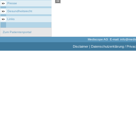
Presse
Gesundheitsrecht
Links
Zum Patientenportal
Mediscope AG E-mail:
info@medi
Disclaimer
|
Datenschutzerklärung / Privac