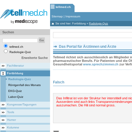
tellmed.ch
Sitemap
|
Impressum
Sie sind hier:
Fortbildung
»
Radiologie-Quiz
Suchen
Das Portal für Ärztinnen und Ärzte
tellmed.ch
Radiologie-Quiz
Tellmed richtet sich ausschliesslich an Mitglieder
Erweiterte Suche
pharmazeutischer Berufe. Für Patienten und die Öff
Gesundheitsportal
www.sprechzimmer.ch
zur Ver
Fachliteratur
Fortbildung
Radiologie-Quiz
Falsch
Röntgenfall des Monats
EKG-Quiz
Labor-Quiz
Das Infiltrat ist von der Struktur her interstitiell und ni
Ausserdem sind auch links Transparenzminderunge
Kongresse/Tagungen
auszumachen. Die Hili sind normal gross.
Tools
Humor
Kolumne