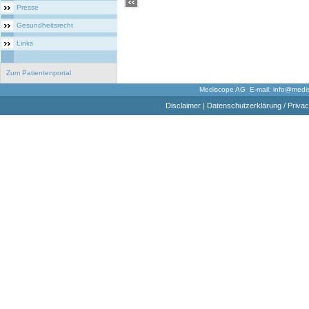
Presse
Gesundheitsrecht
Links
Zum Patientenportal
Mediscope AG E-mail:
info@medi
Disclaimer
|
Datenschutzerklärung / Privac