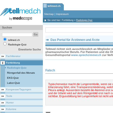
tellmed.ch
Sitemap
|
Impressum
Sie sind hier:
Fortbildung
»
Radiologie-Quiz
Suchen
Das Portal für Ärztinnen und Ärzte
tellmed.ch
Radiologie-Quiz
Tellmed richtet sich ausschliesslich an Mitglieder
Erweiterte Suche
pharmazeutischer Berufe. Für Patienten und die Öff
Gesundheitsportal
www.sprechzimmer.ch
zur Ver
Fachliteratur
Fortbildung
Radiologie-Quiz
Falsch
Röntgenfall des Monats
EKG-Quiz
Labor-Quiz
Typischerweise macht die Lungenembolie, wenn sie 
Infarzierung führt, eine Transparenzminderung, welc
Kongresse/Tagungen
Pleura anliegt. Ausserdem besteht die Atemnot erst s
und der Infarkt wird auf dem Röntgenbild erst nach c
Tools
sichtbar. Ergussbildung bei Lungeninfarkt ist nicht un
Humor
Kolumne