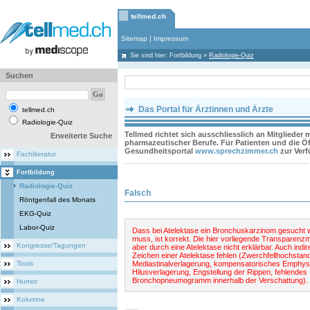
tellmed.ch
Sitemap
|
Impressum
Sie sind hier:
Fortbildung
»
Radiologie-Quiz
Suchen
Das Portal für Ärztinnen und Ärzte
tellmed.ch
Radiologie-Quiz
Tellmed richtet sich ausschliesslich an Mitglieder
Erweiterte Suche
pharmazeutischer Berufe. Für Patienten und die Öff
Gesundheitsportal
www.sprechzimmer.ch
zur Ver
Fachliteratur
Fortbildung
Radiologie-Quiz
Falsch
Röntgenfall des Monats
EKG-Quiz
Labor-Quiz
Dass bei Atelektase ein Bronchuskarzinom gesucht
muss, ist korrekt. Die hier vorliegende Transparenzm
Kongresse/Tagungen
aber durch eine Atelektase nicht erklärbar. Auch indir
Zeichen einer Atelektase fehlen (
Zwerchfellhochstand
Tools
Mediastinalverlagerung, kompensatorisches Emphy
Hilusverlagerung, Engstellung der Rippen, fehlendes
Bronchopneumogramm innerhalb der Verschattung).
Humor
Kolumne