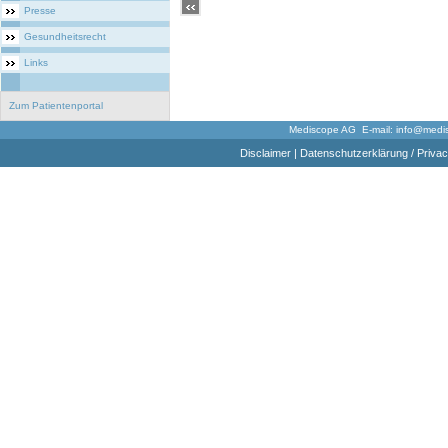
Presse
Gesundheitsrecht
Links
Zum Patientenportal
Mediscope AG E-mail:
info@medi
Disclaimer
|
Datenschutzerklärung / Privac