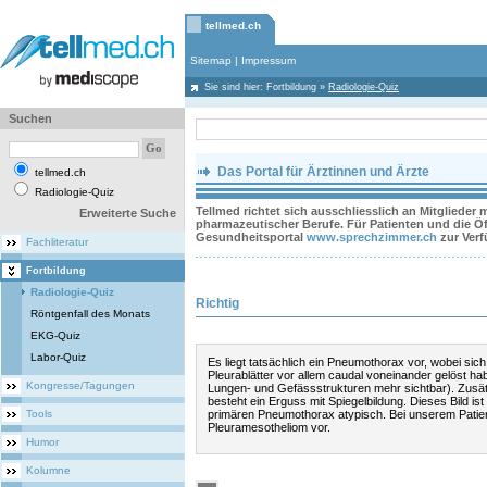
tellmed.ch
Sitemap
|
Impressum
Sie sind hier:
Fortbildung
»
Radiologie-Quiz
Suchen
Das Portal für Ärztinnen und Ärzte
tellmed.ch
Radiologie-Quiz
Tellmed richtet sich ausschliesslich an Mitglieder
Erweiterte Suche
pharmazeutischer Berufe. Für Patienten und die Öff
Gesundheitsportal
www.sprechzimmer.ch
zur Ver
Fachliteratur
Fortbildung
Radiologie-Quiz
Richtig
Röntgenfall des Monats
EKG-Quiz
Labor-Quiz
Es liegt tatsächlich ein Pneumothorax vor, wobei sich
Pleurablätter vor allem caudal voneinander gelöst ha
Kongresse/Tagungen
Lungen- und Gefässstrukturen mehr sichtbar). Zusät
besteht ein Erguss mit Spiegelbildung. Dieses Bild ist 
Tools
primären Pneumothorax atypisch. Bei unserem Patien
Pleuramesotheliom vor.
Humor
Kolumne