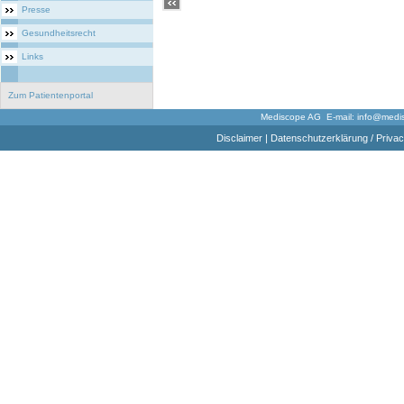
Presse
Gesundheitsrecht
Links
Zum Patientenportal
Mediscope AG E-mail:
info@medi
Disclaimer
|
Datenschutzerklärung / Privac