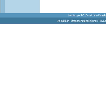
Mediscope AG E-mail:
info@medi
Disclaimer
|
Datenschutzerklärung / Privac