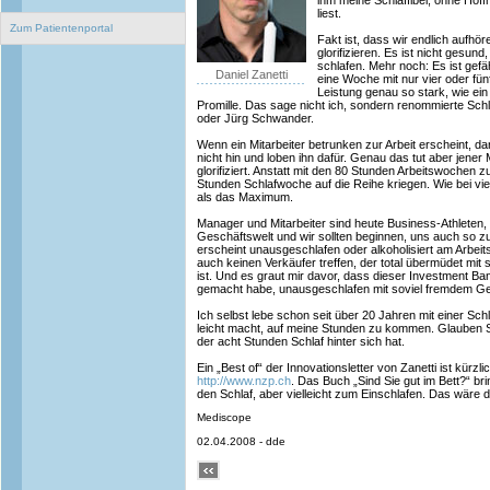
ihm meine Schlaffibel, ohne Hoff
liest.
Zum Patientenportal
Fakt ist, dass wir endlich aufhör
glorifizieren. Es ist nicht gesund
schlafen. Mehr noch: Es ist gefä
Daniel Zanetti
eine Woche mit nur vier oder fün
Leistung genau so stark, wie ein
Promille. Das sage nicht ich, sondern renommierte Schl
oder Jürg Schwander.
Wenn ein Mitarbeiter betrunken zur Arbeit erscheint, da
nicht hin und loben ihn dafür. Genau das tut aber jene
glorifiziert. Anstatt mit den 80 Stunden Arbeitswochen zu
Stunden Schlafwoche auf die Reihe kriegen. Wie bei vi
als das Maximum.
Manager und Mitarbeiter sind heute Business-Athleten, 
Geschäftswelt und wir sollten beginnen, uns auch so zu
erscheint unausgeschlafen oder alkoholisiert am Arbeit
auch keinen Verkäufer treffen, der total übermüdet mit
ist. Und es graut mir davor, dass dieser Investment B
gemacht habe, unausgeschlafen mit soviel fremdem Geld
Ich selbst lebe schon seit über 20 Jahren mit einer Schl
leicht macht, auf meine Stunden zu kommen. Glauben Sie
der acht Stunden Schlaf hinter sich hat.
Ein „Best of“ der Innovationsletter von Zanetti ist kürz
http://www.nzp.ch
. Das Buch „Sind Sie gut im Bett?“ bri
den Schlaf, aber vielleicht zum Einschlafen. Das wäre d
Mediscope
02.04.2008 - dde