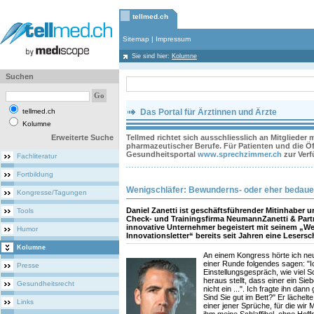
tellmed.ch
Sitemap
|
Impressum
Sie sind hier:
Kolumne
Suchen
tellmed.ch
Das Portal für Ärztinnen und Ärzte
Kolumne
Erweiterte Suche
Tellmed richtet sich ausschliesslich an Mitglieder
pharmazeutischer Berufe. Für Patienten und die Öff
Gesundheitsportal
www.sprechzimmer.ch
zur Ver
Fachliteratur
Fortbildung
Wenigschläfer: Bewunderns- oder eher bedaue
Kongresse/Tagungen
Daniel Zanetti ist geschäftsführender Mitinhaber 
Tools
Check- und Trainingsfirma NeumannZanetti & Partn
innovative Unternehmer begeistert mit seinem „
Humor
Innovationsletter“ bereits seit Jahren eine Lesersc
Kolumne
An einem Kongress hörte ich neu
einer Runde folgendes sagen: "Ic
Presse
Einstellungsgespräch, wie viel S
heraus stellt, dass einer ein Sieb
Gesundheitsrecht
nicht ein ...". Ich fragte ihn dan
Sind Sie gut im Bett?" Er lächelt
Links
einer jener Sprüche, für die wir