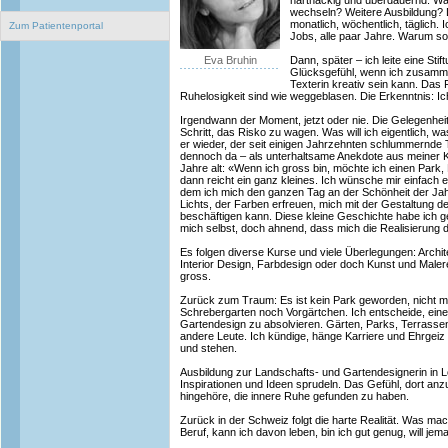
hartnäckig und überdauernd. Wa
wechseln? Weitere Ausbildung? 
monatlich, wöchentlich, täglich
Zum Patientenportal
Jobs, alle paar Jahre. Warum so
Eva Bruhin
Dann, später – ich leite eine Stif
Glücksgefühl, wenn ich zusamme
Texterin kreativ sein kann. Das 
Ruhelosigkeit sind wie weggeblasen. Die Erkenntnis: Ic
Irgendwann der Moment, jetzt oder nie. Die Gelegenheit
Schritt, das Risko zu wagen. Was will ich eigentlich, 
er wieder, der seit einigen Jahrzehnten schlummernde
dennoch da – als unterhaltsame Anekdote aus meiner Ki
Jahre alt: «Wenn ich gross bin, möchte ich einen Park
dann reicht ein ganz kleines. Ich wünsche mir einfach 
dem ich mich den ganzen Tag an der Schönheit der Jah
Lichts, der Farben erfreuen, mich mit der Gestaltung d
beschäftigen kann. Diese kleine Geschichte habe ich ge
mich selbst, doch ahnend, dass mich die Realisierung 
Es folgen diverse Kurse und viele Überlegungen: Archit
Interior Design, Farbdesign oder doch Kunst und Maler
gross.
Zurück zum Traum: Es ist kein Park geworden, nicht ma
Schrebergarten noch Vorgärtchen. Ich entscheide, eine
Gartendesign zu absolvieren. Gärten, Parks, Terrassen
andere Leute. Ich kündige, hänge Karriere und Ehrgeiz 
und stehen.
Ausbildung zur Landschafts- und Gartendesignerin in L
Inspirationen und Ideen sprudeln. Das Gefühl, dort a
hingehöre, die innere Ruhe gefunden zu haben.
Zurück in der Schweiz folgt die harte Realität. Was m
Beruf, kann ich davon leben, bin ich gut genug, will j