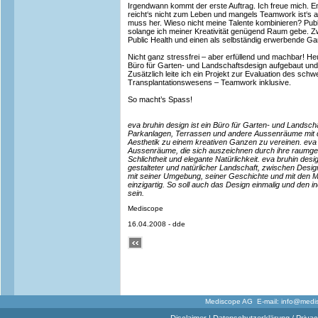
Irgendwann kommt der erste Auftrag. Ich freue mich. End
reicht‘s nicht zum Leben und mangels Teamwork ist‘s 
muss her. Wieso nicht meine Talente kombinieren? Publi
solange ich meiner Kreativität genügend Raum gebe. Z
Public Health und einen als selbständig erwerbende Ga
Nicht ganz stressfrei – aber erfüllend und machbar! Heu
Büro für Garten- und Landschaftsdesign aufgebaut und
Zusätzlich leite ich ein Projekt zur Evaluation des sch
Transplantationswesens – Teamwork inklusive.
So macht’s Spass!
eva bruhin design ist ein Büro für Garten- und Landscha
Parkanlagen, Terrassen und andere Aussenräume mit 
Aesthetik zu einem kreativen Ganzen zu vereinen. eva b
Aussenräume, die sich auszeichnen durch ihre raumge
Schlichtheit und elegante Natürlichkeit. eva bruhin des
gestalteter und natürlicher Landschaft, zwischen Desig
mit seiner Umgebung, seiner Geschichte und mit den Me
einzigartig. So soll auch das Design einmalig und den i
sein.
Mediscope
16.04.2008 - dde
Mediscope AG E-mail:
info@medi