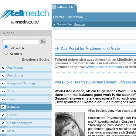
tellmed.ch
Sitemap
|
Impressum
Sie sind hier:
Kolumne
Suchen
tellmed.ch
Das Portal für Ärztinnen und Ärzte
Kolumne
Erweiterte Suche
Tellmed richtet sich ausschliesslich an Mitglieder
pharmazeutischer Berufe. Für Patienten und die Öff
Gesundheitsportal
www.sprechzimmer.ch
zur Ver
Fachliteratur
Fortbildung
Von Public Health zu Garden Design; und ein b
Kongresse/Tagungen
Work-Life-Balance, oft ein trügerisches Wort. Für 
Tools
there is no real balance; good work is the balance”
Gesundheitswesen stark engagierte Frau auch ges
Humor
„Transplantation“ kombiniert. Eine nicht ganz kon
Kolumne
Alles beginnt ganz klassisch und
Presse
Studium der Psychologie, der Ps
und Präventivmedizin. Einstieg in
Gesundheitsrecht
Studiengang zum Master of Public
geschmiert, gewürzt mit einer s
Links
irgendwann machen sich Gefühl