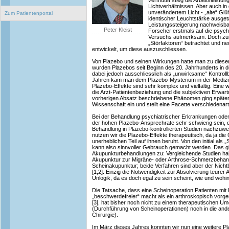
vermutet stieg die Arbeitsleistu
Lichtverhältnissen. Aber auch in 
unverändertem Licht - „alte“ Gl
Zum Patientenportal
identischer Leuchtstärke ausget
Leistungssteigerung nachweisba
Peter Kleist
Forscher erstmals auf die psych
Versuchs aufmerksam. Doch zun
„Störfaktoren“ betrachtet und 
entwickelt, um diese auszuschliessen.
Von Plazebo und seinen Wirkungen hatte man zu dieser
wurden Plazebos seit Beginn des 20. Jahrhunderts in d
dabei jedoch ausschliesslich als „unwirksame“ Kontrol
Jahren kam man dem Plazebo-Mysterium in der Medizin 
Plazebo-Effekte sind sehr komplex und vielfältig. Eine wi
die Arzt-Patientenbeziehung und die subjektiven Erwar
vorherigen Absatz beschriebene Phänomen ging später 
Wissenschaft ein und stellt eine Facette verschiedenar
Bei der Behandlung psychiatrischer Erkrankungen od
der hohen Plazebo-Ansprechrate sehr schwierig sein, 
Behandlung in Plazebo-kontrollierten Studien nachzuwe
nutzen wir die Plazebo-Effekte therapeutisch, da ja di
unerheblichen Teil auf ihnen beruht. Von den initial als
kann also sinnvoller Gebrauch gemacht werden. Das glei
Akupunkturbehandlungen zu: Vergleichende Studien habe
Akupunktur zur Migräne- oder Arthrose-Schmerzbehandl
Scheinakupunktur; beide Verfahren sind aber der Nicht
[1,2]. Einzig die Notwendigkeit zur Absolvierung teurer
Unlogik, da es doch egal zu sein scheint, wie und wohin
Die Tatsache, dass eine Scheinoperation Patienten mit K
„beschwerdefreier“ macht als ein arthroskopisch vorge
[3], hat bisher noch nicht zu einem therapeutischen Um
(Durchführung von Scheinoperationen) noch in die ande
Chirurgie).
Im März dieses Jahres konnten wir nun eine weitere Pl