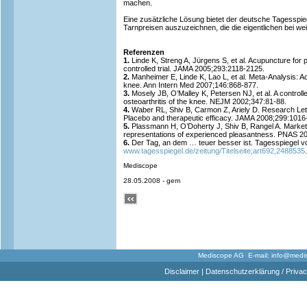
machen.
Eine zusätzliche Lösung bietet der deutsche Tagesspie
Tarnpreisen auszuzeichnen, die die eigentlichen bei w
Referenzen
1.
Linde K, Streng A, Jürgens S, et al. Acupuncture for 
controlled trial. JAMA 2005;293:2118-2125.
2.
Manheimer E, Linde K, Lao L, et al. Meta-Analysis: Acu
knee. Ann Intern Med 2007;146:868-877.
3.
Mosely JB, O’Malley K, Petersen NJ, et al. A controlled
osteoarthritis of the knee. NEJM 2002;347:81-88.
4.
Waber RL, Shiv B, Carmon Z, Ariely D. Research Lett
Placebo and therapeutic efficacy. JAMA 2008;299:1016
5.
Plassmann H, O’Doherty J, Shiv B, Rangel A. Market
representations of experienced pleasantness. PNAS 2
6.
Der Tag, an dem … teuer besser ist. Tagesspiegel v
www.tagesspiegel.de/zeitung/Titelseite;art692,2488535
.
Mediscope
28.05.2008 - gem
Mediscope AG E-mail:
info@medi
Disclaimer
|
Datenschutzerklärung / Privac