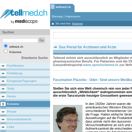
tellmed.ch
Sitemap
|
Impressum
Sie sind hier:
Kolumne
Suchen
tellmed.ch
Das Portal für Ärztinnen und Ärzte
Kolumne
Erweiterte Suche
Tellmed richtet sich ausschliesslich an Mitglieder
pharmazeutischer Berufe. Für Patienten und die Öff
Gesundheitsportal
www.sprechzimmer.ch
zur Ver
Fachliteratur
Fortbildung
Faszination Plazebo - Oder: Sind unsere Medik
Kongresse/Tagungen
Stellen Sie sich eine Welt chemisch rein von jeder 
Tools
ausschliesslich „Wirklichkeit“ wahrgenommen wir
die erste Tanzstunde heutiger Grosseltern gewese
Humor
In den 1920er Jahren waren di
Kolumne
amerikanischen Western Electr
verschiedener firmeninterner Un
Presse
die Frage: Haben einfache Verä
Auswirkungen auf die Produktivitä
Gesundheitsrecht
dass primär nicht den äusseren
Versuchsteilnahme an sich und d
Links
Aufmerksamkeit die entscheide