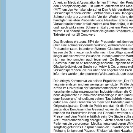
American Medical Association lernen [4]: Auch der Preis 
den Therapieerfolg aus. Ein Untersucherteam des Mass
(MIT) um den Verhaltensforscher Dan Ariely verabreic
Versuchspersonen leichte Elektroschocks am Handgelen
Schmerztoleranz zu ermitteln. Vor der Wiederholung de
händigten sie allen Probanden eine Plazebo-Tablette aus
Versuchsteilnehmer erhielt zudem eine Broschüre, in der
und rasch wirksames Schmerzmittel zu einem Preis vo
wurde. Die andere Hälfte erhielt die gleiche Broschüre, 
Tablette sei nur 10 Cent wert.
Das Ergebnis erstaunt: 85% der Probanden mit dem verm
über eine schmerzlindernde Wirkung, während dies in 
Probanden taten. In anderen Worten: Glauben Menschen
lassen die Schmerzen schneller nach. Bei Billigpräpara
länger auf sich warten zu lassen. In noch anderen Wort
nicht nur lieb, sondern auch teuer sein. Zu Beginn de
California Institute of Technology ähnliche Ergebnisse i
Glaubwürdigkeit der Studie von Ariely & Co. unterstrei
Versuchspersonen, die nur über den angeblichen Preis
informiert wurden, den teureren Wein auch als den bes
Dan Arielys Kommentar zu seinen Ergebnissen: „Der Pla
faszinierendsten und am wenigsten genutzten Kräfte d
Kräfte im Universum der Medikamentenpreise nutzen? 
forschenden pharmazeutischen Industrie mögen die Ch
neue Argumente für Innovationszuschläge in der Hand
gute Besserung“ eingeläutet sehen. Tatsächlich könnte
dafür sein, dass Generika bei manchen Patienten ansch
Originalpräparate. Doch die Politik und das für die Pr
zuständige Bundesamt für Gesundheit werden kaum umd
müssen mit Preislimiten leben und Generika werden auc
Preisen auf dem Markt erhältlich sein. Die Studie soll
Arzt-Patientenbeziehung anregen – Ärzte sollten sich 
Patienten die verordneten Medikamente und deren Wirk
sorgfältig geführtes Gespräch kann die Erwartungen der
Richtung lenken und Plazebo-Effekte (wie den Hawthorn