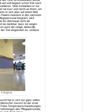
ke auf. Eine Schmusekatze wurde
heit auf und begann schon früh nach
sitieren. Viele kontaktiert er nur
et sie kurz und riecht an ihnen, um
enn er sich aber auf einem Bett
de Patient meistens in den nächsten
flegepersonal integriert, wird
e ihn überhaupt nicht als
d sie dankbar, dass sie wegen
en auch die ruhige, liebevolle
r Tod eingetreten ist, verlässt
 Fähigkeit
uscht hat er sich nur ganz selten.
äterischer Geruch ist der erste
: Feine Temperaturschwankungen,
hrnehmungen des Pflegepersonals,