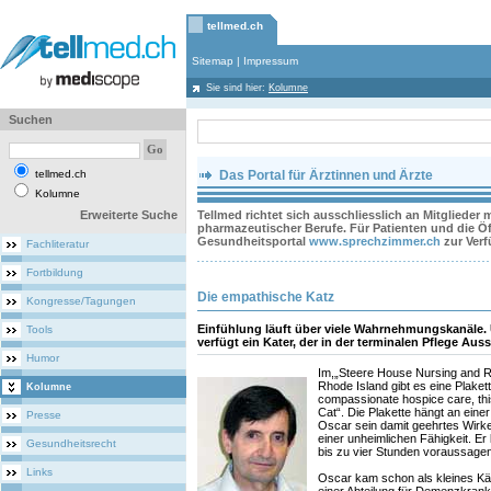
tellmed.ch
Sitemap
|
Impressum
Sie sind hier:
Kolumne
Suchen
tellmed.ch
Das Portal für Ärztinnen und Ärzte
Kolumne
Erweiterte Suche
Tellmed richtet sich ausschliesslich an Mitglieder
pharmazeutischer Berufe. Für Patienten und die Öff
Gesundheitsportal
www.sprechzimmer.ch
zur Ver
Fachliteratur
Fortbildung
Die empathische Katz
Kongresse/Tagungen
Einfühlung läuft über viele Wahrnehmungskanäle.
Tools
verfügt ein Kater, der in der terminalen Pflege Auss
Humor
Im,„Steere House Nursing and Re
Rhode Island gibt es eine Plakette
Kolumne
compassionate hospice care, thi
Cat“. Die Plakette hängt an eine
Presse
Oscar sein damit geehrtes Wirken
einer unheimlichen Fähigkeit. E
Gesundheitsrecht
bis zu vier Stunden voraussagen
Links
Oscar kam schon als kleines Kä