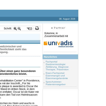
08. August 2026
Schrift:
Kolumne, in
Zusammenarbeit mit
 medizinischer und
entlichkeit steht das
fügung.
Nützliches
Fachportal
Gastroenterologie:
Abklärung, Diagnose
Therapie, Prävention
 Über einen ganz besonderen
Eisen-Fachportal:
erordentliches leistet.
Eisenmangel und
Eisenmangelanämie
habilitation Center“ in Providence,
Sprechzimmer:
 mit der Inschrift „ For his
Patientenratgeber
s plaque is awarded to Oscar the
r Wand im dritten Stock, in dem
 entfaltet. Oscar ist ein Kater mit
r kann den Tod von Heiminsassen
.
tzchen ins Heim und wuchs in