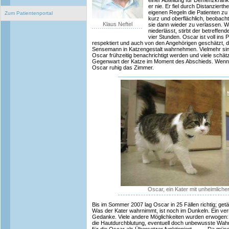
einer Abteilung für Demenzkran
er nie. Er fiel durch Distanziert
eigenen Regeln die Patienten zu vi
Zum Patientenportal
kurz und oberflächlich, beobacht
Klaus Neftel
sie dann wieder zu verlassen. W
niederlässt, stirbt der betreffen
vier Stunden. Oscar ist voll ins P
respektiert und auch von den Angehörigen geschätzt, di
Sensemann in Katzengestalt wahrnehmen. Vielmehr sin
Oscar frühzeitig benachrichtigt werden und viele schätz
Gegenwart der Katze im Moment des Abschieds. Wenn de
Oscar ruhig das Zimmer.
Oscar, ein Kater mit unheimlicher
Bis im Sommer 2007 lag Oscar in 25 Fällen richtig; getä
Was der Kater wahrnimmt, ist noch im Dunkeln. Ein verr
Gedanke. Viele andere Möglichkeiten wurden erwogen
die Hautdurchblutung, eventuell doch unbewusste Wa