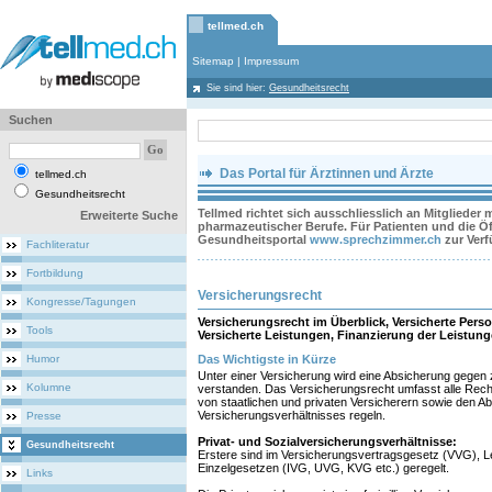
tellmed.ch
Sitemap
|
Impressum
Sie sind hier:
Gesundheitsrecht
Suchen
Das Portal für Ärztinnen und Ärzte
tellmed.ch
Gesundheitsrecht
Tellmed richtet sich ausschliesslich an Mitglieder
Erweiterte Suche
pharmazeutischer Berufe. Für Patienten und die Öff
Gesundheitsportal
www.sprechzimmer.ch
zur Ver
Fachliteratur
Fortbildung
Versicherungsrecht
Kongresse/Tagungen
Versicherungsrecht im Überblick, Versicherte Perso
Tools
Versicherte Leistungen, Finanzierung der Leistung
Humor
Das Wichtigste in Kürze
Unter einer Versicherung wird eine Absicherung gegen
Kolumne
verstanden. Das Versicherungsrecht umfasst alle Rec
von staatlichen und privaten Versicherern sowie den A
Versicherungsverhältnisses regeln.
Presse
Privat- und Sozialversicherungsverhältnisse:
Gesundheitsrecht
Erstere sind im Versicherungsvertragsgesetz (VVG), L
Einzelgesetzen (IVG, UVG, KVG etc.) geregelt.
Links