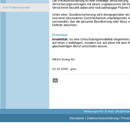
Die Privatversicherung ist eine freiwillige Versicherung
Versicherungsvertrages mit einem zugelassenen Versi
Zum Patientenportal
Versicherte bezahlt dabei eine risikoabhängige Prämie 
Unter einer Sozialversicherung wird demgegenüber ein ö
und einer besonderen Gerichtsbarkeit unterliegendes V
verstanden, das die gesamte Bevölkerung oder bloss ei
Defizite absichert.
Praxistipp
Invalidität:
Ist eine Umschulungsinvalidität eingetreten,
auf einen x-beliebigen, sondern nur auf einen mit dem 
gleichwertigen Beruf umschulen lassen.
WEKA Verlag AG
23.10.2006 - gem
Mediscope AG E-mail:
info@medi
Disclaimer
|
Datenschutzerklärung / Privac