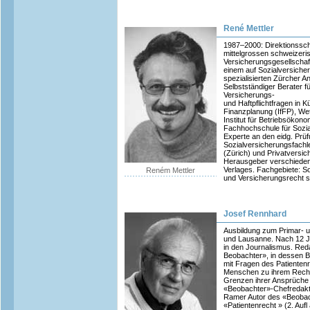
René Mettler
1987–2000: Direktionssch
mittelgrossen schweizeri
Versicherungsgesellschaft
einem auf Sozialversicher
spezialisierten Zürcher A
Selbstständiger Berater fü
Versicherungs-
und Haftpflichtfragen in K
Finanzplanung (IfFP), We
Institut für Betriebsökono
Fachhochschule für Sozial
Experte an den eidg. Prüf
Sozialversicherungsfachl
(Zürich) und Privatversic
Herausgeber verschieden
Verlages. Fachgebiete: So
Reném Mettler
und Versicherungsrecht s
Josef Rennhard
Ausbildung zum Primar- u
und Lausanne. Nach 12 J
in den Journalismus. Re
Beobachter», in dessen B
mit Fragen des Patienten
Menschen zu ihrem Recht 
Grenzen ihrer Ansprüche 
«Beobachter»-Chefredakto
Ramer Autor des «Beoba
«Patientenrecht » (2. Au