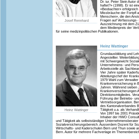
Dr. iur. Peter Stein Aut
haftet?» (1998). Er ist ei
«Beobachter» erfolgreich l
Missbräuche der Fortpfl 
Menschen», die den Anst
Fragen auf Verfassungs-
Josef Rennhard
Auszeichnung mit dem Zür
dem Medienpreis der Ver
für seine medizinpolitischen Publikationen.
Heinz Wattinger
Grundausbildung und Leh
Angestellter. Weiterbildu
mit Schwergewicht Sozia
Unternehmens- und Perso
Arbeitsstelle als Sachbea
Vier Jahre später Kaderfu
Abteilungschef der Krank
1979 Wahl zum Verwalter
Krankenversicherung in 
Jahren. Während sieben J
Krankenversicherungen 
Direktionsmitgliedes. Vera
Führung der Betriebs- und
Vertriebsorganisation. Ber
des Kantonalverbandes B
Tätigkeit u.a. als Verhand
Heinz Wattinger
Von 1997 bis 2001 Präsid
Inhaber der HWO Consult
und Tätigkeit als selbstständiger Unternehmensberat
Sozialversicherungsbereich. Ausserdem Dozent für So
Wirtschafts- und Kaderschulen Bern und Thun sowie am 
Bern. Autor für mehrere Fachverlage im Themenbereich