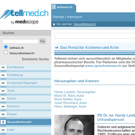
tellmed.ch
Sitemap
|
Impressum
Sie sind hier:
Gesundheitsrecht
Suchen
Das Portal für Ärztinnen und Ärzte
tellmed.ch
Gesundheitsrecht
Tellmed richtet sich ausschliesslich an Mitglieder
Erweiterte Suche
pharmazeutischer Berufe. Für Patienten und die Öff
Gesundheitsportal
www.sprechzimmer.ch
zur Ver
Fachliteratur
Fortbildung
Herausgeber und Autoren
Kongresse/Tagungen
Tools
Hardy Landolt, Herausgeber
Mario M. Marti, Autor
Humor
René Mettler, Autor
Josef Rennhard, Autor
Kolumne
Heinz Wattinger, Autor
Presse
PD Dr. iur. Hardy Land
Urkundsperson
Gesundheitsrecht
Geboren und aufgewachse
Links
Rechtswissenschaften an 
1990). Eröffnung einer ei