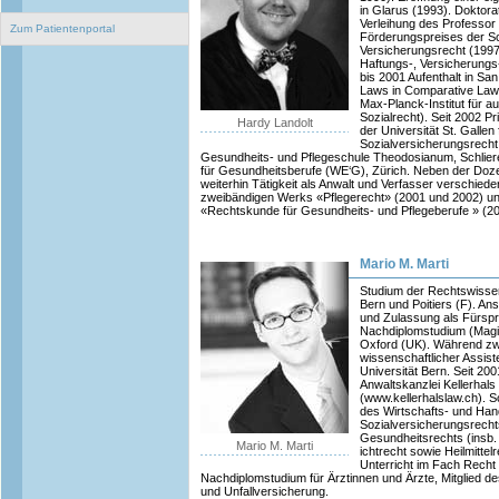
in Glarus (1993). Doktorat
Verleihung des Professor
Zum Patientenportal
Förderungspreises der Sc
Versicherungsrecht (1997)
Haftungs-, Versicherungs
bis 2001 Aufenthalt in Sa
Laws in Comparative Law
Max-Planck-Institut für a
Sozialrecht). Seit 2002 P
Hardy Landolt
der Universität St. Gallen
Sozialversicherungsrecht.
Gesundheits- und Pflegeschule Theodosianum, Schlier
für Gesundheitsberufe (WE‘G), Zürich. Neben der Dozen
weiterhin Tätigkeit als Anwalt und Verfasser verschiede
zweibändigen Werks «Pflegerecht» (2001 und 2002) u
«Rechtskunde für Gesundheits- und Pflegeberufe » (20
Mario M. Marti
Studium der Rechtswissen
Bern und Poitiers (F). A
und Zulassung als Fürsp
Nachdiplomstudium (Magis
Oxford (UK). Während zw
wissenschaftlicher Assiste
Universität Bern. Seit 200
Anwaltskanzlei Kellerhals
(www.kellerhalslaw.ch). S
des Wirtschafts- und Hand
Sozialversicherungsrech
Gesundheitsrechts (insb. A
Mario M. Marti
ichtrecht sowie Heilmittelr
Unterricht im Fach Rech
Nachdiplomstudium für Ärztinnen und Ärzte, Mitglied de
und Unfallversicherung.