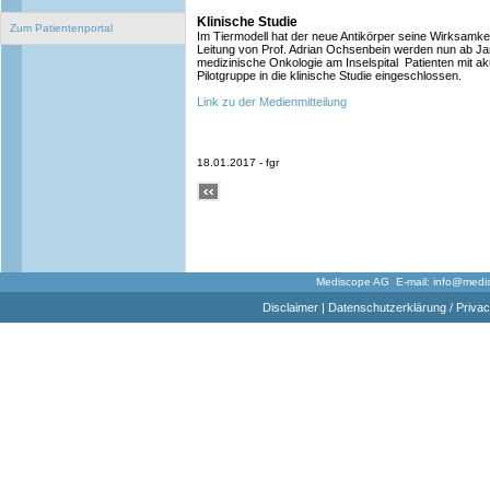
Klinische Studie
Zum Patientenportal
Im Tiermodell hat der neue Antikörper seine Wirksamkei
Leitung von Prof. Adrian Ochsenbein werden nun ab Jan
medizinische Onkologie am Inselspital Patienten mit a
Pilotgruppe in die klinische Studie eingeschlossen.
Link zu der Medienmitteilung
18.01.2017 - fgr
Mediscope AG E-mail:
info@medi
Disclaimer
|
Datenschutzerklärung / Privac