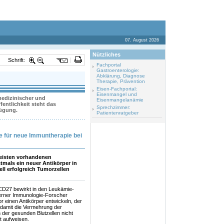
07. August 2026
Nützliches
Schrift:
Fachportal
Gastroenterologie:
Abklärung, Diagnose
Therapie, Prävention
Eisen-Fachportal:
Eisenmangel und
 medizinischer und
Eisenmangelanämie
entlichkeit steht das
Sprechzimmer:
fügung.
Patientenratgeber
die für neue Immuntherapie bei
meisten vorhandenen
tmals ein neuer Antikörper in
ell erfolgreich Tumorzellen
CD27 bewirkt in den Leukämie-
Berner Immunologie-Forscher
r einen Antikörper entwickeln, der
 damit die Vermehrung der
n der gesunden Blutzellen nicht
t aufweisen.