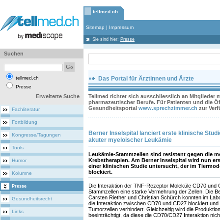
tellmed.ch
Sitemap
|
Impressum
Sie sind hier:
Presse
Suchen
tellmed.ch
Das Portal für Ärztinnen und Ärzte
Presse
Erweiterte Suche
Tellmed richtet sich ausschliesslich an Mitglieder
pharmazeutischer Berufe. Für Patienten und die Öff
Gesundheitsportal
www.sprechzimmer.ch
zur Ver
Fachliteratur
Fortbildung
Berner Inselspital lanciert erste klinische Stu
Kongresse/Tagungen
akuter myeloischer Leukämie
Tools
Leukämie-Stammzellen sind resistent gegen die 
Krebstherapien. Am Berner Inselspital wird nun ers
Humor
einer klinischen Studie untersucht, der im Tiermod
blockiert.
Kolumne
Die Interaktion der TNF-Rezeptor Moleküle CD70 und 
Presse
Stammzellen eine starke Vermehrung der Zellen. Die 
Carsten Riether und Christian Schürch konnten im Labo
Gesundheitsrecht
die Interaktion zwischen CD70 und CD27 blockiert und
Tumorzellen verhindert. Gleichzeitig wird die Produktio
Links
beeinträchtigt, da diese die CD70/CD27 Interaktion nich