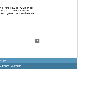
t bereits bewiesen. Unter der
uar 2017 an der Klinik für
kuter myeloischer Leukämie als
scope.ch
y Policy
|
Werbung