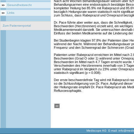
Nach acht Wochen Behandlungsdauer wiesen über 92% 
Behandlungsarmen eine endoskopisch bestätigte Besse
Gesundheitsrecht
kompletter Heilung bei 85.9% mit Rabeprazol und 85.6
bezüglich Heilungsrate waren statistisch nicht signifik
Links
zum Schluss, dass Rabeprazol und Omeprazol bezüglich
Dr. Pace führte aber weiter aus, dass die Schnelligkeit,
Zum Patientenportal
Beschwerden (Herzbrennen) erzielt wird, ein wichtiges 
Medikamentenwahl darstellt. Sie untersuchten deshalb in
Einfluss der beiden Medikamente auf die Linderung de
Bei Studienbeginn klagten 97.8% der Patienten über 
während der Nacht. Während der Behandlungsdauer proto
Frequenz und den Schweregrad der Schmerzen (Grad 
Patienten unter Rabeprazol erreichten im Mittel nach 
Beschwerden (Grad O oder 1) während unter Omeprazo
Beschwerden im Mittel nach 4.7 Tagen erreicht wurde. 
Verschwinden des Herzbrennens innerhalb von 3 Tagen
unter Rabeprazol im Vergleich zu 23% unter Omeprazol
statistisch signifikant (p = 0.008).
Der erste beschwerdefreie Tag wird mit Rabeprazol ras
so die Schlussfolgerung von Dr. Pace. Aufgrund dieser V
der Heilungsrate empfahl Dr. Pace Rabeprazol als Med
Refluxoesophagitis.
Mediscope AG E-mail:
info@medi