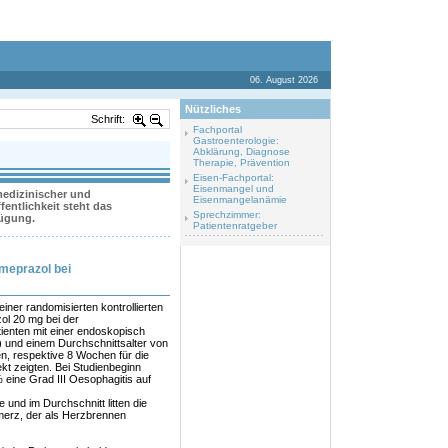
06. August 2026
Nützliches
Schrift:
Fachportal
Gastroenterologie:
Abklärung, Diagnose
Therapie, Prävention
Eisen-Fachportal:
Eisenmangel und
 medizinischer und
Eisenmangelanämie
entlichkeit steht das
Sprechzimmer:
fügung.
Patientenratgeber
meprazol bei
einer randomisierten kontrollierten
ol 20 mg bei der
tienten mit einer endoskopisch
I) und einem Durchschnittsalter von
, respektive 8 Wochen für die
kt zeigten. Bei Studienbeginn
 eine Grad III Oesophagitis auf
und im Durchschnitt litten die
merz, der als Herzbrennen