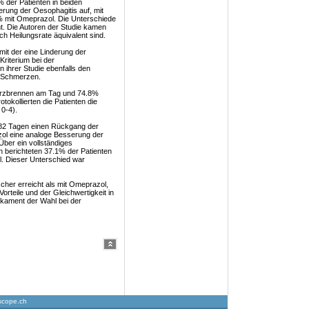
der Patienten in beiden
rung der Oesophagitis auf, mit
% mit Omeprazol. Die Unterschiede
ant. Die Autoren der Studie kamen
 Heilungsrate äquivalent sind.
 mit der eine Linderung der
Kriterium bei der
 ihrer Studie ebenfalls den
r Schmerzen.
Herzbrennen am Tag und 74.8%
kollierten die Patienten die
0-4).
2.82 Tagen einen Rückgang der
l eine analoge Besserung der
Über ein vollständiges
 berichteten 37.1% der Patienten
. Dieser Unterschied war
cher erreicht als mit Omeprazol,
orteile und der Gleichwertigkeit in
ikament der Wahl bei der
scope.ch