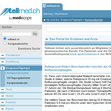
tellmed.ch
Sitemap
|
Impressum
Sie sind hier:
Kongresse/Tagungen
»
Kongressberichte
Suchen
Das Portal für Ärztinnen und Ärzte
tellmed.ch
Kongressberichte
Tellmed richtet sich ausschliesslich an Mitglieder
Erweiterte Suche
pharmazeutischer Berufe. Für Patienten und die Öff
Gesundheitsportal
www.sprechzimmer.ch
zur Ver
Fachliteratur
Fortbildung
Rabeprazol lindert Beschwerden rascher als O
Kongresse/Tagungen
Refluxoesophagitis
Kongressberichte
Dr. Pace vom Universitätsspital Mailand berichtete von 
CH-Tagungsberichte
Studie in Italien, welche Rabeprazol 20 mg mit Omepraz
Refluxoesophagitis verglich. Die Studie schloss 549 Pa
Kongresskalender
bestätigten Refluxoesophagitis (Savary-Miller Grad I-II
47 Jahren ein. Die Beobachtungsdauer betrug 4 Wochen
Tools
Patienten, die nach 4 Wochen noch keinen Therapieeffe
wiesen 69.2% eine Grad I, 24.2% eine Grad II und 5.4%
Humor
Die mittlere Dauer der Beschwerden betrug 53.9 Monate 
Kolumne
Patienten 5.6 mal pro Woche unter dem typischen Sch
empfunden wird.
Presse