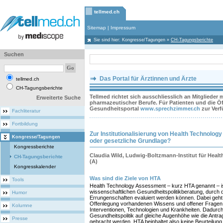
tellmed.ch
Sitemap
|
Impressum
Sie sind hier:
Kongresse/Tagungen
»
CH-Tagungsberichte
Suchen
Das Portal für Ärztinnen und Ärzte
tellmed.ch
CH-Tagungsberichte
Tellmed richtet sich ausschliesslich an Mitglieder
Erweiterte Suche
pharmazeutischer Berufe. Für Patienten und die Öff
Gesundheitsportal
www.sprechzimmer.ch
zur Ver
Fachliteratur
Fortbildung
Zur Institutionalisierung von Health Technolo
Kongresse/Tagungen
oder gesetzliche Grundlage?
Kongressberichte
Claudia Wild, Ludwig-Boltzmann-Institut für Hea
CH-Tagungsberichte
(A)
Kongresskalender
Was sind die Ziele von HTA
Tools
Health Technology Assessment – kurz HTA genannt – i
wissenschaftlichen Gesundheitspolitikberatung, durch 
Humor
Errungenschaften evaluiert werden können. Dabei geh
Offenlegung vorhandenen Wissens und offener Fragen 
Kolumne
Interventionen, Technologien und Krankheiten. Dadurch
Gesundheitspolitik auf gleiche Augenhöhe wie die Antra
Presse
gebracht werden. HTA beinhaltet also keine Beurteilun