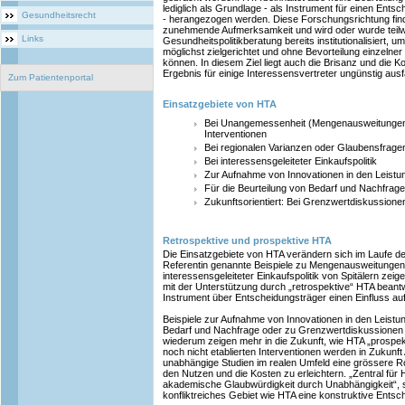
lediglich als Grundlage - als Instrument für einen Entsc
Gesundheitsrecht
- herangezogen werden. Diese Forschungsrichtung find
zunehmende Aufmerksamkeit und wird oder wurde teilw
Links
Gesundheitspolitikberatung bereits institutionalisiert, u
möglichst zielgerichtet und ohne Bevorteilung einzeln
können. In diesem Ziel liegt auch die Brisanz und die Ko
Ergebnis für einige Interessensvertreter ungünstig ausf
Zum Patientenportal
Einsatzgebiete von HTA
Bei Unangemessenheit (Mengenausweitungen
Interventionen
Bei regionalen Varianzen oder Glaubensfrage
Bei interessensgeleiteter Einkaufspolitik
Zur Aufnahme von Innovationen in den Leistu
Für die Beurteilung von Bedarf und Nachfrage
Zukunftsorientiert: Bei Grenzwertdiskussion
Retrospektive und prospektive HTA
Die Einsatzgebiete von HTA verändern sich im Laufe der
Referentin genannte Beispiele zu Mengenausweitungen
interessensgeleiteter Einkaufspolitik von Spitälern zeig
mit der Unterstützung durch „retrospektive“ HTA bean
Instrument über Entscheidungsträger einen Einfluss a
Beispiele zur Aufnahme von Innovationen in den Leistun
Bedarf und Nachfrage oder zu Grenzwertdiskussionen
wiederum zeigen mehr in die Zukunft, wie HTA „prospe
noch nicht etablierten Interventionen werden in Zuku
unabhängige Studien im realen Umfeld eine grössere Ro
den Nutzen und die Kosten zu erleichtern. „Zentral für HT
akademische Glaubwürdigkeit durch Unabhängigkeit“, s
konfliktreiches Gebiet wie HTA eine konstruktive Entsc