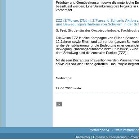
Früchte- und Gemüsekonsum sowie die motorische Ent
beeinflusst werden. Eine Verankerung des Projekts in k
vorbereitet.
ZZZ (Z’Morge, Z’Nüni, Z’Fuess id Schuel): Aktion
und Bewegungsverhaltens von Schülern in der Sc
S. Frei, Studentin der Oecotrophologie, Fachhoch
Die Aktion ZZZ ist eine Kampagne von Suisse Balance. D
12 Jahren sowie Eltern und Lehrer der ganzen Schwei
ist die Sensibilisierung für die Bedeutung einer gesund
Bewegung. Nahrungsaufnahme beim Frühstück, Zwisc
dem Schulweg sind die zentralen Punkte (ZZZ).
Mit diesem Beitrag zur Prävention werden Massnahme
sowie auf sozialer Ebene getroffen. Das Projekt begin
Mediscope
27.06.2005 - dde
Mediscope AG E-mail:
info@medi
Disclaimer
|
Datenschutzerklärung / Privac