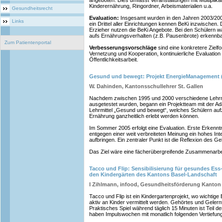
angeboten. Dies umfasst Veranstaltungen mit Multiplika
Kinderernährung, Ringordner, Arbeismaterialien u.a.
Gesundheitsrecht
Evaluation:
Insgesamt wurden in den Jahren 2003/2004
Links
ein Drittel aller Einrichtungen kennen BeKi inzwischen.
Erzieher nutzen die BeKi Angebote. Bei den Schülern war
aufs Ernährungsverhalten (z.B. Pausenbrote) erkennba
Zum Patientenportal
Verbesserungsvorschläge
sind eine konkretere Zielf
Vernetzung und Kooperation, kontinuierliche Evaluation
Öffentlichkeitsarbeit.
Gesund und bewegt: Projekt EnergieManagement (
W. Dahinden, Kantonsschullehrer St. Gallen
Nachdem zwischen 1995 und 2000 verschiedene Lehrmat
ausgetestet wurden, begann ein Projektteam mit der A
Lehrmittel „Gesund und bewegt“, welches Schülern auf
Ernährung ganzheitlich erlebt werden können.
Im Sommer 2005 erfolgt eine Evaluation. Erste Erkennt
entgegen einer weit verbreiteten Meinung ein hohes I
aufbringen. Ein zentraler Punkt ist die Reflexion des Ge
Das Ziel wäre eine fächerübergreifende Zusammenarbei
Tacco und Flip: Sensibilisierung für gesundes Es
den Kindergärten des Kantons Basel-Landschaft
I Zihlmann, infood, Gesundheitsförderung Kanton
Tacco und Flip ist ein Kindergartenprojekt, wo wichti
aktiv an Kinder vermittelt werden. Gehörtes und Gelern
Praktisches Spiel während täglich 15 Minuten ist Teil 
haben Impulswochen mit monatlich folgenden Vertiefun