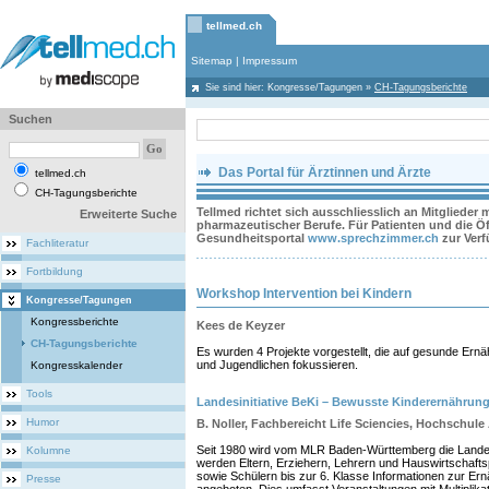
tellmed.ch
Sitemap
|
Impressum
Sie sind hier:
Kongresse/Tagungen
»
CH-Tagungsberichte
Suchen
Das Portal für Ärztinnen und Ärzte
tellmed.ch
CH-Tagungsberichte
Tellmed richtet sich ausschliesslich an Mitglieder
Erweiterte Suche
pharmazeutischer Berufe. Für Patienten und die Öff
Gesundheitsportal
www.sprechzimmer.ch
zur Ver
Fachliteratur
Fortbildung
Workshop Intervention bei Kindern
Kongresse/Tagungen
Kongressberichte
Kees de Keyzer
CH-Tagungsberichte
Es wurden 4 Projekte vorgestellt, die auf gesunde Er
und Jugendlichen fokussieren.
Kongresskalender
Tools
Landesinitiative BeKi – Bewusste Kinderernährun
Humor
B. Noller, Fachbereicht Life Sciencies, Hochschul
Seit 1980 wird vom MLR Baden-Württemberg die Landesi
Kolumne
werden Eltern, Erziehern, Lehrern und Hauswirtschafts
sowie Schülern bis zur 6. Klasse Informationen zur E
Presse